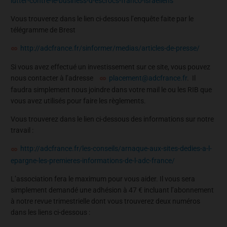
lutter-contre-le-business-d-escrocs-franco-israeliens
Vous trouverez dans le lien ci-dessous l’enquête faite par le
télégramme de Brest
http://adcfrance.fr/sinformer/medias/articles-de-presse/
Si vous avez effectué un investissement sur ce site, vous pouvez
nous contacter à l’adresse
placement@adcfrance.fr
. Il
faudra simplement nous joindre dans votre mail le ou les RIB que
vous avez utilisés pour faire les règlements.
Vous trouverez dans le lien ci-dessous des informations sur notre
travail :
http://adcfrance.fr/les-conseils/arnaque-aux-sites-dedies-a-l-
epargne-les-premieres-informations-de-l-adc-france/
L’association fera le maximum pour vous aider. Il vous sera
simplement demandé une adhésion à 47 € incluant l’abonnement
à notre revue trimestrielle dont vous trouverez deux numéros
dans les liens ci-dessous :