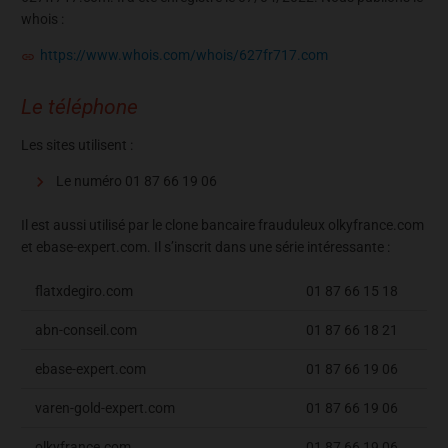
whois :
https://www.whois.com/whois/627fr717.com
Le téléphone
Les sites utilisent :
Le numéro 01 87 66 19 06
Il est aussi utilisé par le clone bancaire frauduleux olkyfrance.com
et ebase-expert.com. Il s’inscrit dans une série intéressante :
flatxdegiro.com
01 87 66 15 18
abn-conseil.com
01 87 66 18 21
ebase-expert.com
01 87 66 19 06
varen-gold-expert.com
01 87 66 19 06
olkyfrance.com
01 87 66 19 06