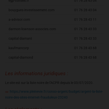
egp-conseil.fr
01 76 28 43 04
bouygues-investissement.com
01 76 28 43 04
a-advisor.com
01 76 28 43 11
darmon-lownson-associes.com
01 76 28 43 33
capital diamant
01 76 28 43 33
kaufmancorp
01 76 28 43 68
capital-diamond
01 76 28 43 68
Les informations juridiques :
Le site est sur la liste noire de l’ACPR depuis le 03/07/2020.
https://www.pleinevie.fr/conso-argent/budget/argent-la-liste-
noire-des-sites-internet-frauduleux-23240