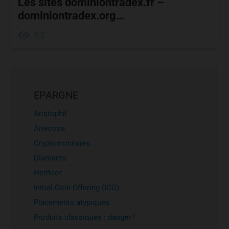
Les sites dominiontradex.fr –
dominiontradex.org…
53
EPARGNE
Aristophil
Artecosa
Cryptomonnaies
Diamants
Heriteor
Initial Coin Offering (ICO)
Placements atypiques
Produits classiques : danger !