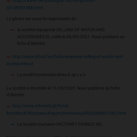
https://www.nemzeticegtar.hu/fmr-gifts-kft-
c0109351388.html
Le gérant est aussi le responsable de :
la société espagnole SELLING OF WATCH AND
ACCESSORIES SL créée le 05/05/2021. Nous publions sa
fiche d’identité :
http://www.infocif.es/ficha-empresa/selling-of-watch-and-
accessories-sl
La société polonaise idriss.b sp z o o
La société a été créée le 11/03/2020. Nous publions sa fiche
d’identité :
http://www.infoveriti.pl/firma-
krs/Idris,B,Warszawa,Raport,biznesowy,KRS,0000831382.html
La société roumaine FACTONET FRANCE SRL