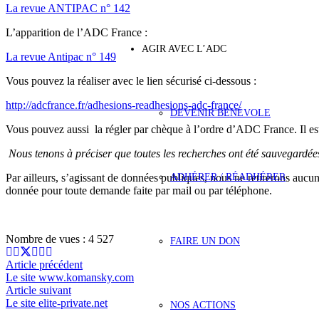
La revue ANTIPAC n° 142
L’apparition de l’ADC France :
AGIR AVEC L’ADC
La revue Antipac n° 149
Vous pouvez la réaliser avec le lien sécurisé ci-dessous :
http://adcfrance.fr/adhesions-readhesions-adc-france/
DEVENIR BÉNÉVOLE
Vous pouvez aussi la régler par chèque à l’ordre d’ADC France. Il es
Nous tenons à préciser que toutes les recherches ont été sauvegardé
ADHÉRER / RÉADHÉRER
Par ailleurs, s’agissant de données publiques, nous ne retirerons auc
donnée pour toute demande faite par mail ou par téléphone.
Nombre de vues :
4 527
FAIRE UN DON
Article précédent
Le site www.komansky.com
Article suivant
Le site elite-private.net
NOS ACTIONS