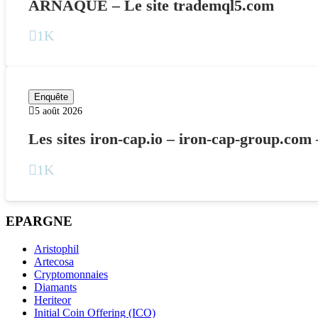
ARNAQUE – Le site trademql5.com
1K
Enquête
5 août 2026
Les sites iron-cap.io – iron-cap-group.com
1K
EPARGNE
Aristophil
Artecosa
Cryptomonnaies
Diamants
Heriteor
Initial Coin Offering (ICO)