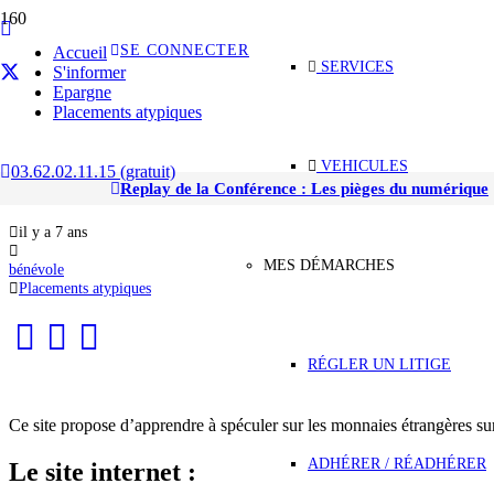
SE CONNECTER
Accueil
SERVICES
S'informer
Epargne
Placements atypiques
VEHICULES
03.62.02.11.15 (gratuit)
Le site B&G INVEST
Replay de la Conférence : Les pièges du numérique
il y a 7 ans
MES DÉMARCHES
bénévole
Placements atypiques
RÉGLER UN LITIGE
Ce site propose d’apprendre à spéculer sur les monnaies étrangères su
ADHÉRER / RÉADHÉRER
Le site internet :