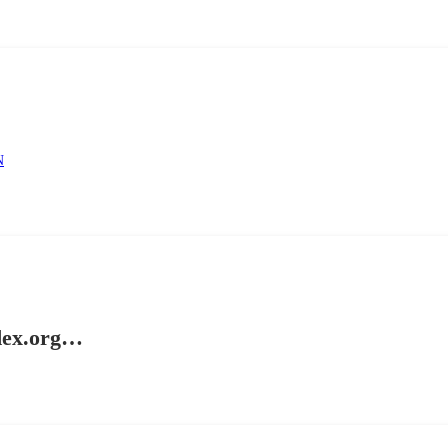
N
adex.org…