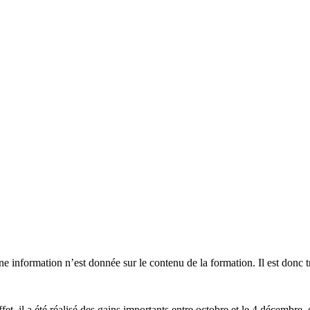
une information n’est donnée sur le contenu de la formation. Il est donc tr
fet, il a été réalisé des gains importants entre octobre et le 4 décembr