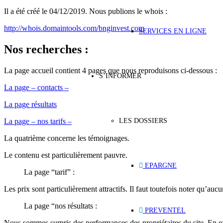
Il a été créé le 04/12/2019. Nous publions le whois :
http://whois.domaintools.com/bnginvest.com
SERVICES EN LIGNE
Nos recherches :
La page accueil contient 4 pages que nous reproduisons ci-dessous :
S’INFORMER
La page – contacts –
La page résultats
LES DOSSIERS
La page – nos tarifs –
La quatrième concerne les témoignages.
Le contenu est particulièrement pauvre.
EPARGNE
La page “tarif” :
Les prix sont particulièrement attractifs. Il faut toutefois noter qu’auc
La page “nos résultats :
PREVENTEL
Nous sommes surpris des performances des propriétaires du site. En ef