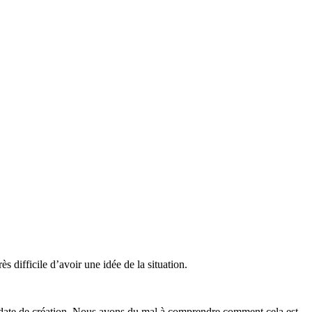
ès difficile d’avoir une idée de la situation.
e, date de création. Nous avons du mal à comprendre comment cela est