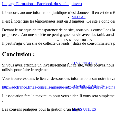
La page Formation – Facebook du site bng invest
Là encore, aucune information juridique n’est donnée. Il en est de mêm
MÉDIAS
Il est à noter que les témoignages sont en 3 langues. Ce site a donc
Devant le manque de transparence de ce site, nous vous conseillons la
proposées. Aucune société ne peut gagner sa vie avec des tarifs aussi 
LES RESSOURCES
Il peut s’agir d’un site de collecte de leads ( datas de consommateurs p
Conclusion :
LES CONSEILS
Si vous avez effectué un investissement sur ce site, vous pouvez nou
utilisés pour faire le règlement.
Vous trouverez dans le lien ci-dessous des informations sur notre travai
LES TROUVAILLES
http://adcfrance.fr/les-conseils/arnaque-aux-diamants-aux-options-bina
L’association fera le maximum pour vous aider. Il vous sera simpleme
:
Les conseils pratiques pour la gestion d’un litige
LIENS UTILES