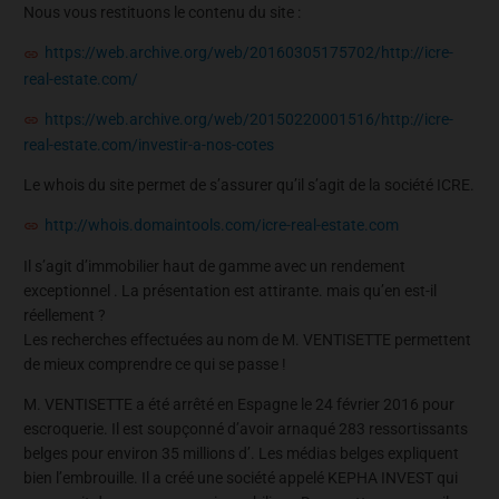
Nous vous restituons le contenu du site :
https://web.archive.org/web/20160305175702/http://icre-
real-estate.com/
https://web.archive.org/web/20150220001516/http://icre-
real-estate.com/investir-a-nos-cotes
Le whois du site permet de s’assurer qu’il s’agit de la société ICRE.
http://whois.domaintools.com/icre-real-estate.com
Il s’agit d’immobilier haut de gamme avec un rendement
exceptionnel . La présentation est attirante. mais qu’en est-il
réellement ?
Les recherches effectuées au nom de M. VENTISETTE permettent
de mieux comprendre ce qui se passe !
M. VENTISETTE a été arrêté en Espagne le 24 février 2016 pour
escroquerie. Il est soupçonné d’avoir arnaqué 283 ressortissants
belges pour environ 35 millions d’. Les médias belges expliquent
bien l’embrouille. Il a créé une société appelé KEPHA INVEST qui