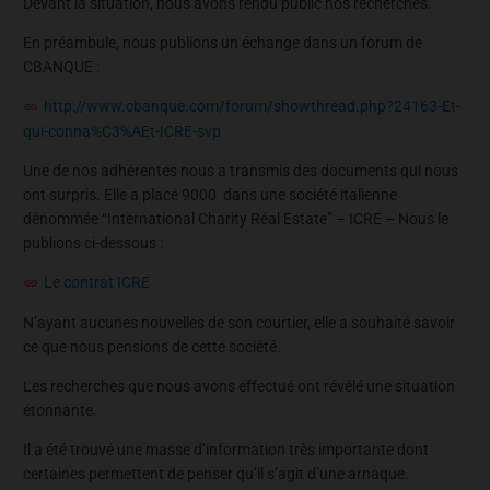
Devant la situation, nous avons rendu public nos recherches.
En préambule, nous publions un échange dans un forum de
CBANQUE :
http://www.cbanque.com/forum/showthread.php?24163-Et-
qui-conna%C3%AEt-ICRE-svp
Une de nos adhérentes nous a transmis des documents qui nous
ont surpris. Elle a placé 9000  dans une société italienne
dénommée “International Charity Réal Estate” – ICRE – Nous le
publions ci-dessous :
Le contrat ICRE
N’ayant aucunes nouvelles de son courtier, elle a souhaité savoir
ce que nous pensions de cette société.
Les recherches que nous avons effectué ont révélé une situation
étonnante.
Il a été trouvé une masse d’information très importante dont
certaines permettent de penser qu’il s’agit d’une arnaque.