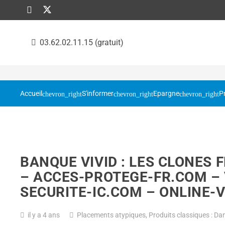
03.62.02.11.15 (gratuit)
Accueil
S'informer
Epargne
P
BANQUE VIVID : LES CLONES 
– ACCES-PROTEGE-FR.COM – 
SECURITE-IC.COM – ONLINE-
il y a 4 ans
Placements atypiques
,
Produits classiques : Dan