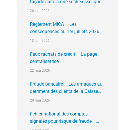
façade suite à une sécheresse: que
faire?
26 juin 2026
Règlement MICA – Les
conséquences au 1er juillets 2026
des plates formes crypto n’ayant pas
13 juin 2026
l’agrément de l’AMF
Faux rachats de crédit – La page
centralisatrice
22 mai 2026
Fraude bancaire – Les arnaques au
détriment des clients de la Caisse
d’Epargne
20 mai 2026
fichier national des comptes
signalés pour risque de fraude –
FNC-RF : un nouveau rempart contre