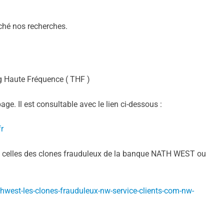
êché nos recherches.
ng Haute Fréquence ( THF )
ge. Il est consultable avec le lien ci-dessous :
fr
t à celles des clones frauduleux de la banque NATH WEST ou
hwest-les-clones-frauduleux-nw-service-clients-com-nw-