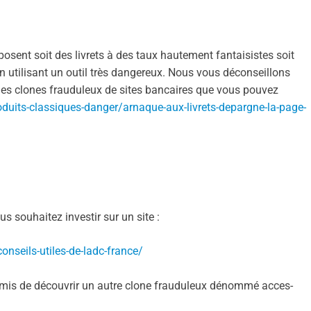
posent soit des livrets à des taux hautement fantaisistes soit
n utilisant un outil très dangereux. Nous vous déconseillons
te des clones frauduleux de sites bancaires que vous pouvez
oduits-classiques-danger/arnaque-aux-livrets-depargne-la-page-
us souhaitez investir sur un site :
conseils-utiles-de-ladc-france/
rmis de découvrir un autre clone frauduleux dénommé acces-