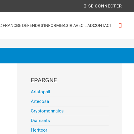
SE CONNECTER
C FRANCE
SE DÉFENDRE
S’INFORMER
AGIR AVEC L’ADC
CONTACT
EPARGNE
Aristophil
Artecosa
Cryptomonnaies
Diamants
Heriteor