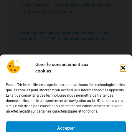
Fraude bancaire – Les arnaques au détriment des
clients de la Caisse d’Epargne
20 mai 2026
fichier national des comptes signalés pour risque
de fraude – FNC-RF : un nouveau rempart contre la
fraude aux virements
15 mai 2026
Gérer le consentement aux
cookies
Pour offrir les meilleures expériences, nous utilisons des technologies telles
que les cookies pour stocker et/ou accéder aux informations des appareils.
Le fait de consentir à ces technologies nous permettra de traiter des
données telles que le comportement de navigation ou les ID uniques sur ce
site. Le fait de ne pas consentir ou de retirer son consentement peut avoir
un effet négatif sur certaines caractéristiques et fonctions.
Accepter