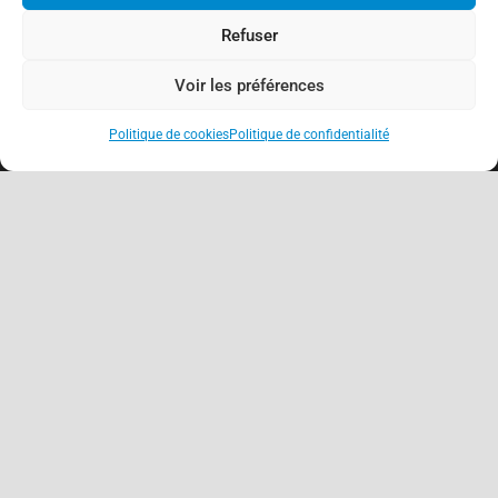
Refuser
Voir les préférences
Politique de cookies
Politique de confidentialité
keyboard_arrow_up