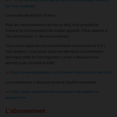
5 ->
un vol d’électricité par un autre consommateur, branché
sur mon
compteur
.
Le conseil utile de l’ADC France :
Pour les consommateurs qui ont un linky, il est possible de
mesurer la consommation de chaque appareil. Il faut appuyer 4
fois sur le bouton ‘+” de votre compteur.
Vous verrez apparaitre la consommation instantanée en V/A (
Volt ampère ). Vous aurez ainsi une idée de la consommation
électrique réelle de votre logement. Le lien ci-dessous vous
permettra de convertir en kWh :
https://www.rapidtables.org/fr/convert/electric/va-to-kw.html
Le convertisseur ci-dessous donne le résultat instantané :
https://www.unitconverters.net/power/volt-ampere-to-
kilowatt.htm
L’abonnement :