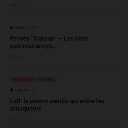
138
20 juillet 2026
Procès “Sakoun” – Les sites
patrimoinecryp…
99
ACTUALITÉS
CONSEILS
6 juillet 2026
Lidl: la promo ventilo qui attire les
arnaqueurs
240