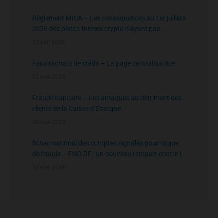
Règlement MICA – Les conséquences au 1er juillets
2026 des plates formes crypto n’ayant pas
l’agrément de l’AMF
13 juin 2026
Faux rachats de crédit – La page centralisatrice
22 mai 2026
Fraude bancaire – Les arnaques au détriment des
clients de la Caisse d’Epargne
20 mai 2026
fichier national des comptes signalés pour risque
de fraude – FNC-RF : un nouveau rempart contre la
fraude aux virements
15 mai 2026