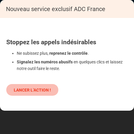
Nouveau service exclusif ADC France
Accueil
Se déféndre
Energie, eau, assainissement, déchets,
Fourniture d'électricité
Stoppez
les appels
indésirables
Ne subissez plus,
reprenez le contrôle
.
Signalez les numéros abusifs
en quelques clics et laissez
notre outil faire le reste.
LANCER L’ACTION !