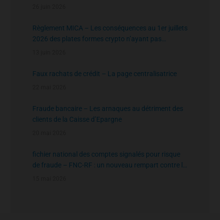
26 juin 2026
Règlement MICA – Les conséquences au 1er juillets
2026 des plates formes crypto n’ayant pas
l’agrément de l’AMF
13 juin 2026
Faux rachats de crédit – La page centralisatrice
22 mai 2026
Fraude bancaire – Les arnaques au détriment des
clients de la Caisse d’Epargne
20 mai 2026
fichier national des comptes signalés pour risque
de fraude – FNC-RF : un nouveau rempart contre la
fraude aux virements
15 mai 2026