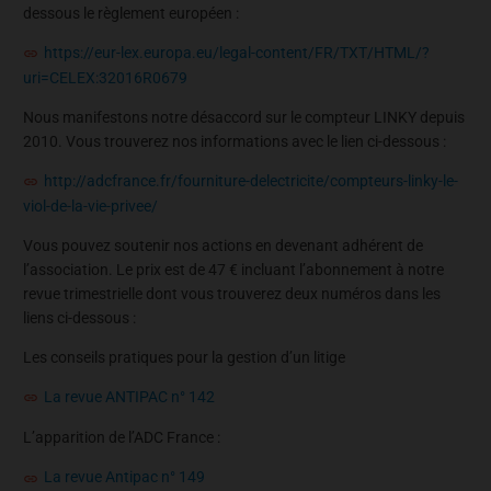
dessous le règlement européen :
https://eur-lex.europa.eu/legal-content/FR/TXT/HTML/?
uri=CELEX:32016R0679
Nous manifestons notre désaccord sur le compteur LINKY depuis
2010. Vous trouverez nos informations avec le lien ci-dessous :
http://adcfrance.fr/fourniture-delectricite/compteurs-linky-le-
viol-de-la-vie-privee/
Vous pouvez soutenir nos actions en devenant adhérent de
l’association. Le prix est de 47 € incluant l’abonnement à notre
revue trimestrielle dont vous trouverez deux numéros dans les
liens ci-dessous :
Les conseils pratiques pour la gestion d’un litige
La revue ANTIPAC n° 142
L’apparition de l’ADC France :
La revue Antipac n° 149