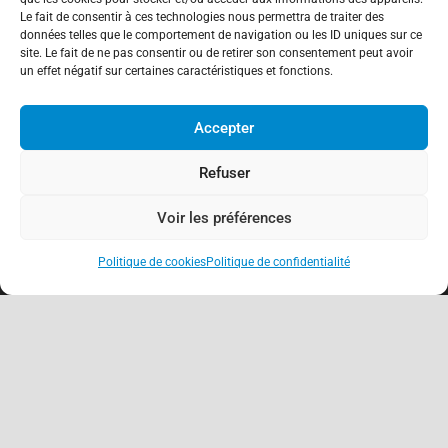
Le fait de consentir à ces technologies nous permettra de traiter des
données telles que le comportement de navigation ou les ID uniques sur ce
site. Le fait de ne pas consentir ou de retirer son consentement peut avoir
un effet négatif sur certaines caractéristiques et fonctions.
Accepter
Refuser
À propos
Voir les préférences
Association de Défense des Consommateurs
03.62.02.11.15
(gratuit)
Politique de cookies
Politique de confidentialité
contact@adcfrance.fr
3-5 Rue Guerrier de Dumast
keyboard_arrow_up
54000 Nancy – France
Antennes locales