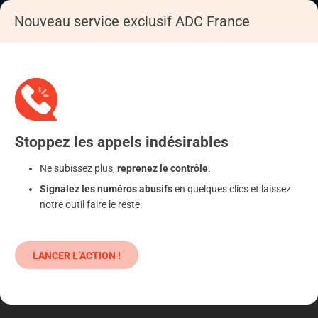
Nouveau service exclusif ADC France
Accueil
Se déféndre
Energie, eau, assainissement, déchets,
Fourniture de gaz
Stoppez
les appels
indésirables
Ne subissez plus,
reprenez le contrôle
.
Signalez les numéros abusifs
en quelques clics et laissez
notre outil faire le reste.
LANCER L’ACTION !