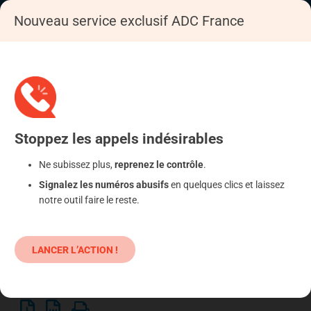
Nouveau service exclusif ADC France
Accueil
Se déféndre
Commerce : litige lié à la vente
Factures
Stoppez
les appels
indésirables
Ne subissez plus,
reprenez le contrôle
.
Signalez les numéros abusifs
en quelques clics et laissez
notre outil faire le reste.
0628122003 : LA LIVRAISON
FICTIVE !
LANCER L’ACTION !
il y a 12 ans
Factures