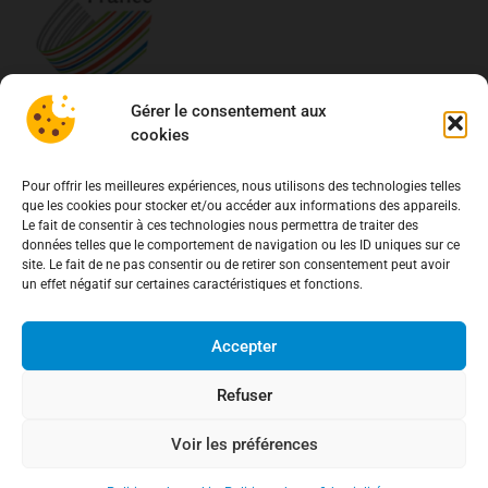
Gérer le consentement aux
cookies
À propos
Association de Défense des Consommateurs
Pour offrir les meilleures expériences, nous utilisons des technologies telles
que les cookies pour stocker et/ou accéder aux informations des appareils.
03.62.02.11.15
(gratuit)
Le fait de consentir à ces technologies nous permettra de traiter des
contact@adcfrance.fr
données telles que le comportement de navigation ou les ID uniques sur ce
3-5 Rue Guerrier de Dumast
site. Le fait de ne pas consentir ou de retirer son consentement peut avoir
un effet négatif sur certaines caractéristiques et fonctions.
54000 Nancy – France
Accepter
Antennes locales
Refuser
Nancy
Voir les préférences
Meurthe-et-Moselle (54)
Moselle (57)