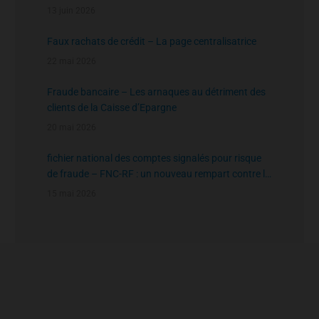
l’agrément de l’AMF
13 juin 2026
Faux rachats de crédit – La page centralisatrice
22 mai 2026
Fraude bancaire – Les arnaques au détriment des
clients de la Caisse d’Epargne
20 mai 2026
fichier national des comptes signalés pour risque
de fraude – FNC-RF : un nouveau rempart contre la
fraude aux virements
15 mai 2026