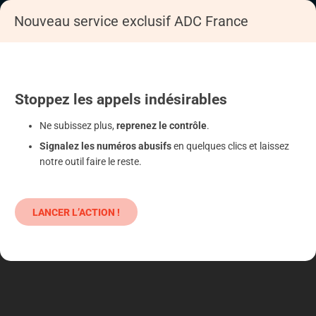
Nouveau service exclusif ADC France
Accueil
S'informer
Epargne
Produits classiques : danger !
Stoppez
les appels
indésirables
Ne subissez plus,
reprenez le contrôle
.
Signalez les numéros abusifs
en quelques clics et laissez
notre outil faire le reste.
LANCER L’ACTION !