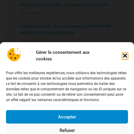
Faux rachats de crédit – La page centralisatrice
22 mai 2026
Fraude bancaire – Les arnaques au détriment des
clients de la Caisse d’Epargne
20 mai 2026
Gérer le consentement aux
fichier national des comptes signalés pour risque
cookies
de fraude – FNC-RF : un nouveau rempart contre la
fraude aux virements
15 mai 2026
Pour offrir les meilleures expériences, nous utilisons des technologies telles
que les cookies pour stocker et/ou accéder aux informations des appareils.
Le fait de consentir à ces technologies nous permettra de traiter des
données telles que le comportement de navigation ou les ID uniques sur ce
site. Le fait de ne pas consentir ou de retirer son consentement peut avoir
un effet négatif sur certaines caractéristiques et fonctions.
Accepter
Refuser