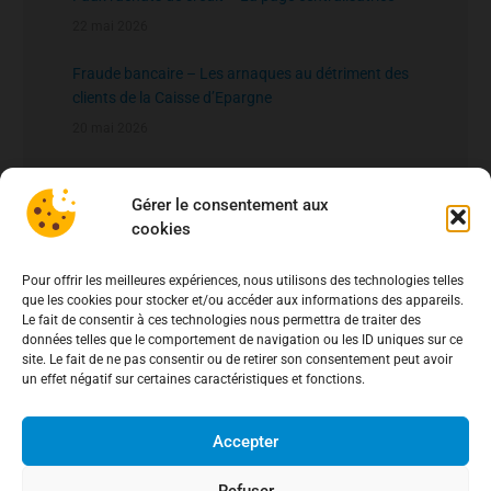
22 mai 2026
Fraude bancaire – Les arnaques au détriment des
clients de la Caisse d’Epargne
20 mai 2026
fichier national des comptes signalés pour risque
de fraude – FNC-RF : un nouveau rempart contre la
Gérer le consentement aux
fraude aux virements
cookies
15 mai 2026
Pour offrir les meilleures expériences, nous utilisons des technologies telles
que les cookies pour stocker et/ou accéder aux informations des appareils.
Le fait de consentir à ces technologies nous permettra de traiter des
données telles que le comportement de navigation ou les ID uniques sur ce
site. Le fait de ne pas consentir ou de retirer son consentement peut avoir
un effet négatif sur certaines caractéristiques et fonctions.
Accepter
Refuser