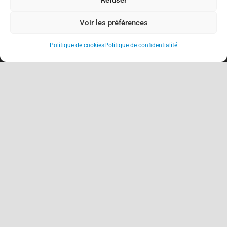
Voir les préférences
Politique de cookies
Politique de confidentialité
keyboard_arrow_up