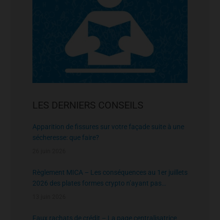
LES DERNIERS CONSEILS
Apparition de fissures sur votre façade suite à une
sécheresse: que faire?
26 juin 2026
Règlement MICA – Les conséquences au 1er juillets
2026 des plates formes crypto n’ayant pas
l’agrément de l’AMF
13 juin 2026
Faux rachats de crédit – La page centralisatrice