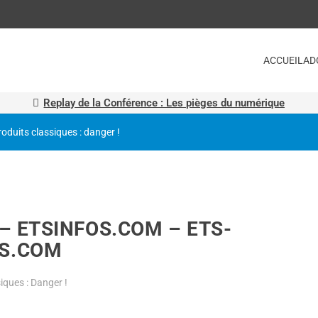
ACCUEIL
AD
Replay de la Conférence : Les pièges du numérique
roduits classiques : danger !
– ETSINFOS.COM – ETS-
NS.COM
iques : Danger !