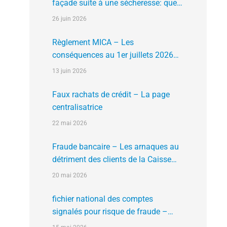
façade suite à une sécheresse: que
faire?
26 juin 2026
Règlement MICA – Les
conséquences au 1er juillets 2026
des plates formes crypto n’ayant pas
13 juin 2026
l’agrément de l’AMF
Faux rachats de crédit – La page
centralisatrice
22 mai 2026
Fraude bancaire – Les arnaques au
détriment des clients de la Caisse
d’Epargne
20 mai 2026
fichier national des comptes
signalés pour risque de fraude –
FNC-RF : un nouveau rempart contre