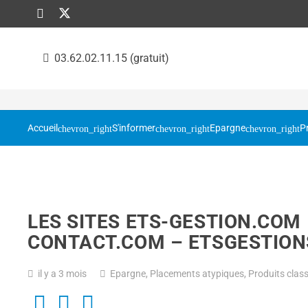
03.62.02.11.15 (gratuit)
Accueil
S'informer
Epargne
P
LES SITES ETS-GESTION.COM 
CONTACT.COM – ETSGESTIO
il y a 3 mois
Epargne
,
Placements atypiques
,
Produits class