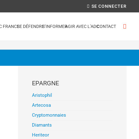
SE CONNECTER
C FRANCE
SE DÉFENDRE
S’INFORMER
AGIR AVEC L’ADC
CONTACT
EPARGNE
Aristophil
Artecosa
Cryptomonnaies
Diamants
Heriteor