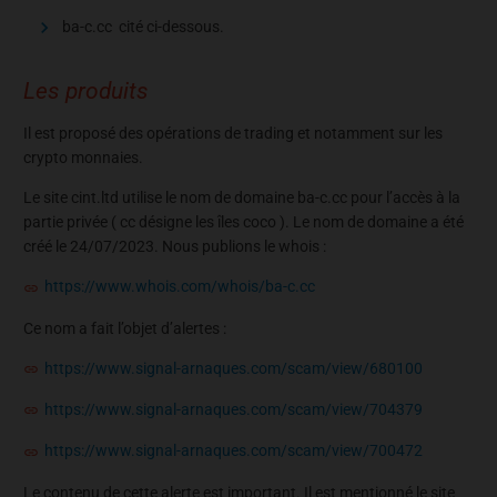
ba-c.cc cité ci-dessous.
Les produits
Il est proposé des opérations de trading et notamment sur les
crypto monnaies.
Le site cint.ltd utilise le nom de domaine ba-c.cc pour l’accès à la
partie privée ( cc désigne les îles coco ). Le nom de domaine a été
créé le 24/07/2023. Nous publions le whois :
https://www.whois.com/whois/ba-c.cc
Ce nom a fait l’objet d’alertes :
https://www.signal-arnaques.com/scam/view/680100
https://www.signal-arnaques.com/scam/view/704379
https://www.signal-arnaques.com/scam/view/700472
Le contenu de cette alerte est important. Il est mentionné le site