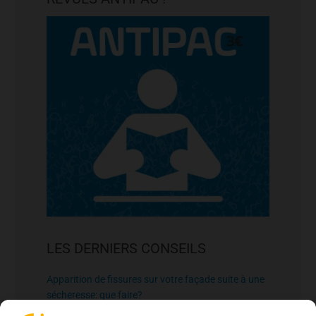
LES DERNIERS CONSEILS
Apparition de fissures sur votre façade suite à une
sécheresse: que faire?
26 juin 2026