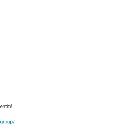
ntité :
-group/