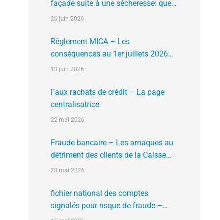
façade suite à une sécheresse: que
faire?
26 juin 2026
Règlement MICA – Les
conséquences au 1er juillets 2026
des plates formes crypto n’ayant pas
13 juin 2026
l’agrément de l’AMF
Faux rachats de crédit – La page
centralisatrice
22 mai 2026
Fraude bancaire – Les arnaques au
détriment des clients de la Caisse
d’Epargne
20 mai 2026
fichier national des comptes
signalés pour risque de fraude –
FNC-RF : un nouveau rempart contre