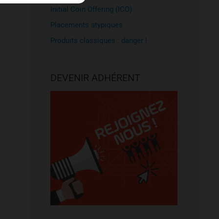
Initial Coin Offering (ICO)
Placements atypiques
Produits classiques : danger !
DEVENIR ADHÉRENT