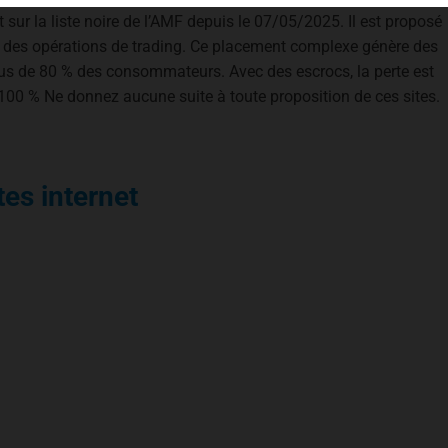
rit sur la liste noire de l’AMF depuis le 07/05/2025. Il est proposé
r des opérations de trading. Ce placement complexe génère des
lus de 80 % des consommateurs. Avec des escrocs, la perte est
 100 % Ne donnez aucune suite à toute proposition de ces sites.
tes internet