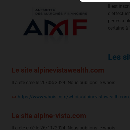
Il est insc
d’effectue
pertes à p
certaine à
Les si
Le site alpinevistawealth.com
Il a été créé le 20/08/2024. Nous publions le whois :
https://www.whois.com/whois/alpinevistawealth.com
Le site alpine-vista.com
Il a été créé le 26/11/2024. Nous publions le whois :