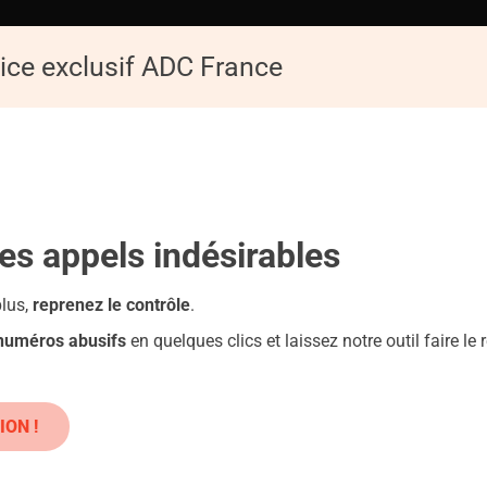
ice exclusif ADC France
ACCUEIL
ADC
Replay de la Conférence : Les pièges du numérique
les appels
indésirables
plus,
reprenez le contrôle
.
 numéros abusifs
en quelques clics et laissez notre outil faire le r
M – ALPINEVISTAWEALTH.COM
iques : Danger !
ION !