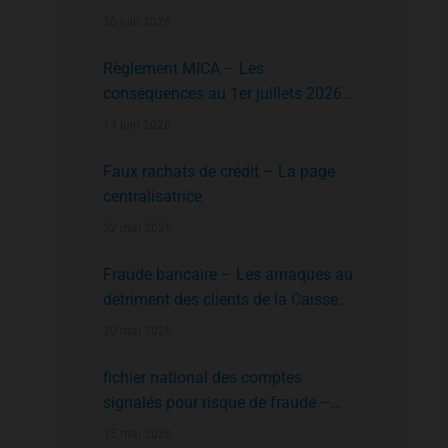
faire?
26 juin 2026
Règlement MICA – Les
conséquences au 1er juillets 2026
des plates formes crypto n’ayant pas
13 juin 2026
l’agrément de l’AMF
Faux rachats de crédit – La page
centralisatrice
22 mai 2026
Fraude bancaire – Les arnaques au
détriment des clients de la Caisse
d’Epargne
20 mai 2026
fichier national des comptes
signalés pour risque de fraude –
FNC-RF : un nouveau rempart contre
15 mai 2026