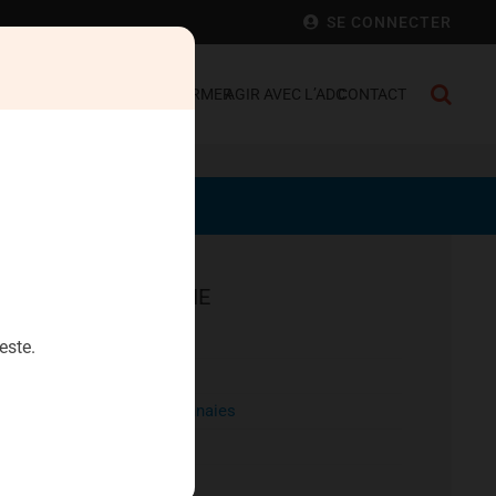
SE CONNECTER
 FRANCE
SE DÉFENDRE
S’INFORMER
AGIR AVEC L’ADC
CONTACT
EPARGNE
Aristophil
este.
Artecosa
Cryptomonnaies
Diamants
Heriteor