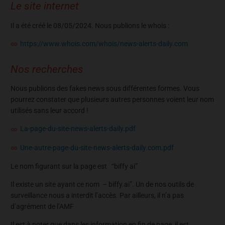
Le site internet
Il a été créé le 08/05/2024. Nous publions le whois :
https://www.whois.com/whois/news-alerts-daily.com
Nos recherches
Nous publions des fakes news sous différentes formes. Vous
pourrez constater que plusieurs autres personnes voient leur nom
utilisés sans leur accord !
La-page-du-site-news-alerts-daily.pdf
Une-autre-page-du-site-news-alerts-daily.com.pdf
Le nom figurant sur la page est “biffy ai”
Il existe un site ayant ce nom – biffy.ai”. Un de nos outils de
surveillance nous a interdit l’accès. Par ailleurs, il n’a pas
d’agrément de l’AMF
Il est à noter que dans les information en fin de page, il est