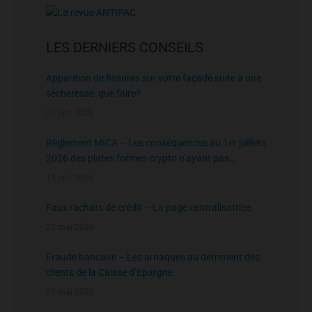
LES DERNIERS CONSEILS
Apparition de fissures sur votre façade suite à une
sécheresse: que faire?
26 juin 2026
Règlement MICA – Les conséquences au 1er juillets
2026 des plates formes crypto n’ayant pas
l’agrément de l’AMF
13 juin 2026
Faux rachats de crédit – La page centralisatrice
22 mai 2026
Fraude bancaire – Les arnaques au détriment des
clients de la Caisse d’Epargne
20 mai 2026