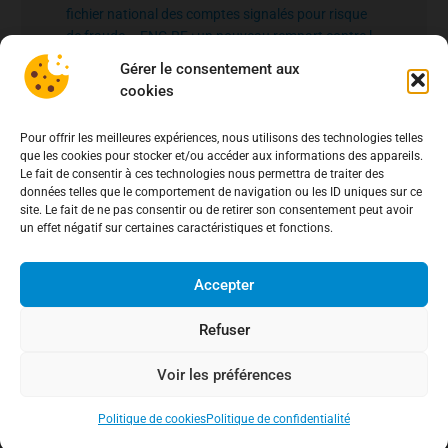
fichier national des comptes signalés pour risque
de fraude – FNC-RF : un nouveau rempart contre la
fraude aux virements
15 mai 2026
Gérer le consentement aux
cookies
Pour offrir les meilleures expériences, nous utilisons des technologies telles
que les cookies pour stocker et/ou accéder aux informations des appareils.
Le fait de consentir à ces technologies nous permettra de traiter des
données telles que le comportement de navigation ou les ID uniques sur ce
site. Le fait de ne pas consentir ou de retirer son consentement peut avoir
un effet négatif sur certaines caractéristiques et fonctions.
Accepter
Refuser
Voir les préférences
Politique de cookies
Politique de confidentialité