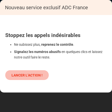
Nouveau service exclusif ADC France
Accueil
S'informer
Epargne
Produits classiques : danger !
Stoppez
les appels
indésirables
Ne subissez plus,
reprenez le contrôle
.
Signalez les numéros abusifs
en quelques clics et laissez
notre outil faire le reste.
LANCER L’ACTION !