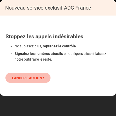
SE CONNECTER
Nouveau service exclusif ADC France
Accueil
S'informer
Epargne
Produits classiques : danger !
Stoppez
les appels
indésirables
Ne subissez plus,
reprenez le contrôle
.
Signalez les numéros abusifs
en quelques clics et laissez
notre outil faire le reste.
LANCER L’ACTION !