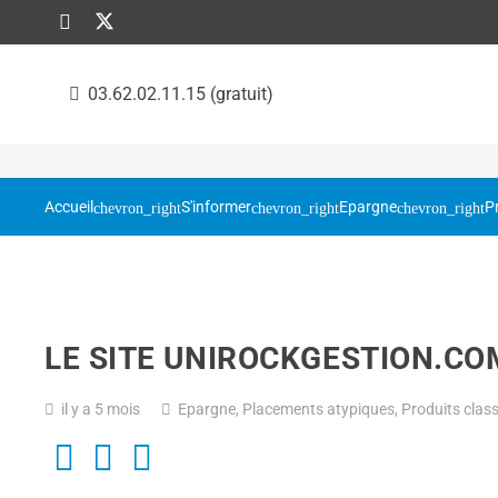
03.62.02.11.15 (gratuit)
Accueil
S'informer
Epargne
P
LE SITE UNIROCKGESTION.CO
il y a 5 mois
Epargne
,
Placements atypiques
,
Produits class