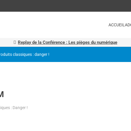
ACCUEIL
AD
Replay de la Conférence : Les pièges du numérique
roduits classiques : danger !
M
iques : Danger !