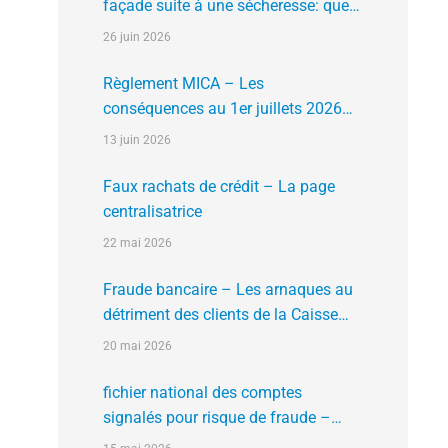
façade suite à une sécheresse: que
faire?
26 juin 2026
Règlement MICA – Les
conséquences au 1er juillets 2026
des plates formes crypto n’ayant pas
13 juin 2026
l’agrément de l’AMF
Faux rachats de crédit – La page
centralisatrice
22 mai 2026
Fraude bancaire – Les arnaques au
détriment des clients de la Caisse
d’Epargne
20 mai 2026
fichier national des comptes
signalés pour risque de fraude –
FNC-RF : un nouveau rempart contre