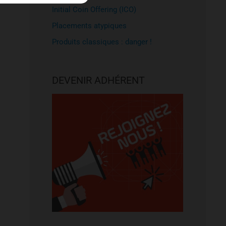
Initial Coin Offering (ICO)
Placements atypiques
Produits classiques : danger !
DEVENIR ADHÉRENT