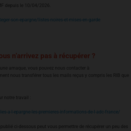
’AMF depuis le 10/04/2026.
ger-son-epargne/listes-noires-et-mises-en-garde
us n’arrivez pas à récupérer ?
e une arnaque, vous pouvez nous contacter à
ment nous transférer tous les mails reçus y compris les RIB que
 notre travail :
ies-a-l-epargne-les-premieres-informations-de-l-adc-france/
 publié ci-dessous peut vous permettre de récupérer un peu des