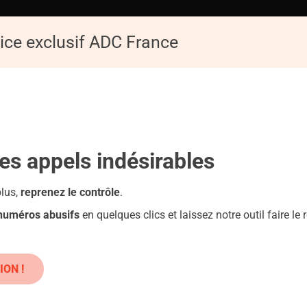
ice exclusif ADC France
ACCUEIL
ADC
Replay de la Conférence : Les pièges du numérique
les appels
indésirables
plus,
reprenez le contrôle
.
 numéros abusifs
en quelques clics et laissez notre outil faire le r
ssiques : Danger !
ION !