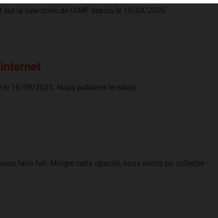
rit sur la liste noire de l’AMF depuis le 10/04/2026.
 internet
éé le 16/09/2025. Nous publions le whois :
 vous faire fuir. Malgré cette opacité, nous avons pu collecter