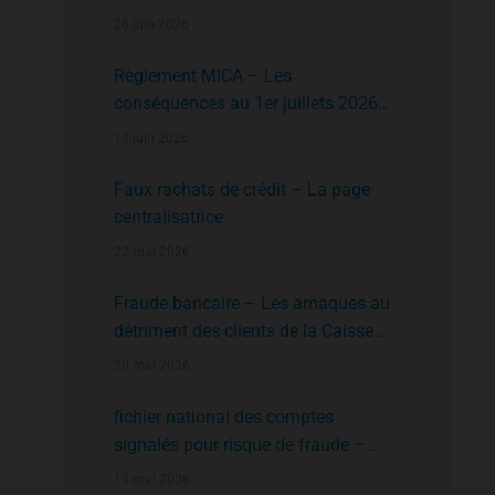
faire?
26 juin 2026
Règlement MICA – Les
conséquences au 1er juillets 2026
des plates formes crypto n’ayant pas
13 juin 2026
l’agrément de l’AMF
Faux rachats de crédit – La page
centralisatrice
22 mai 2026
Fraude bancaire – Les arnaques au
détriment des clients de la Caisse
d’Epargne
20 mai 2026
fichier national des comptes
signalés pour risque de fraude –
FNC-RF : un nouveau rempart contre
15 mai 2026