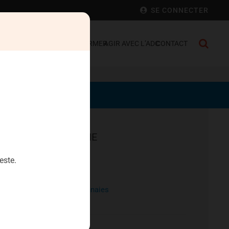
SE CONNECTER
 FRANCE
SE DÉFENDRE
S’INFORMER
AGIR AVEC L’ADC
CONTACT
EPARGNE
Aristophil
este.
Artecosa
Cryptomonnaies
Diamants
Heriteor