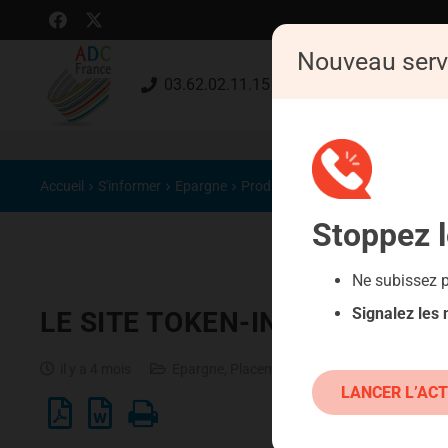
Nouveau serv
03.62.02.11.15 (gratuit)
Accueil
S'informer
Epargne
Produits classiques : danger !
Stoppez
Ne subissez 
Signalez les
LE SITE TOKEN-INVEST.COM
il y a 4 mois
Epargne
,
Placements atypiques
,
Produits cla
LANCER L’ACT