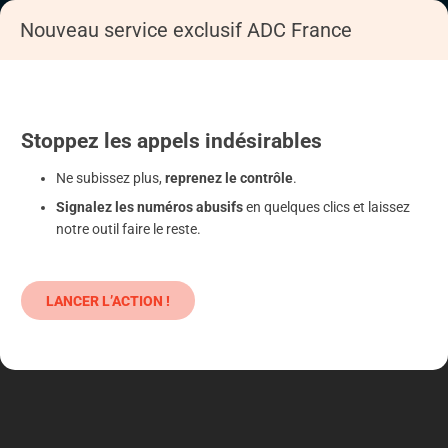
Nouveau service exclusif ADC France
Accueil
S'informer
Epargne
Produits classiques : danger !
Stoppez
les appels
indésirables
Ne subissez plus,
reprenez le contrôle
.
Signalez les numéros abusifs
en quelques clics et laissez
notre outil faire le reste.
LANCER L’ACTION !