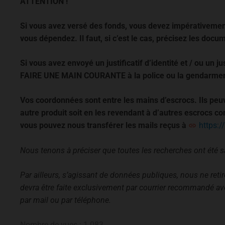
ATTENTION !
Si vous avez versé des fonds, vous devez impérativement
vous dépendez. Il faut, si c’est le cas, précisez les do
Si vous avez envoyé un justificatif d’identité et / ou un ju
FAIRE UNE MAIN COURANTE à la police ou la gendarmer
Vos coordonnées sont entre les mains d’escrocs. Ils peuv
autre produit soit en les revendant à d’autres escrocs c
vous pouvez nous transférer les mails reçus à
https:/
Nous tenons à préciser que toutes les recherches ont été 
Par ailleurs, s’agissant de données publiques, nous ne ret
devra être faite exclusivement par courrier recommandé a
par mail ou par téléphone.
Nombre de vues :
1 083