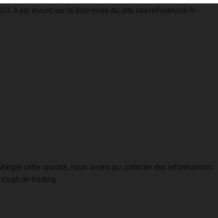
3. Il est inscrit sur la liste noire du site abe-infoservice.fr
r. Malgré cette opacité, nous avons pu collecter des informations
s’agit de trading.