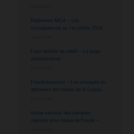
faire?
26 juin 2026
Règlement MICA – Les
conséquences au 1er juillets 2026
des plates formes crypto n’ayant pas
13 juin 2026
l’agrément de l’AMF
Faux rachats de crédit – La page
centralisatrice
22 mai 2026
Fraude bancaire – Les arnaques au
détriment des clients de la Caisse
d’Epargne
20 mai 2026
fichier national des comptes
signalés pour risque de fraude –
FNC-RF : un nouveau rempart contre
15 mai 2026