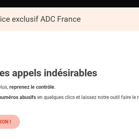
ice exclusif ADC France
ACCUEIL
ADC
Replay de la Conférence : Les pièges du numérique
les appels
indésirables
plus,
reprenez le contrôle
.
 numéros abusifs
en quelques clics et laissez notre outil faire le r
siques : Danger !
ION !