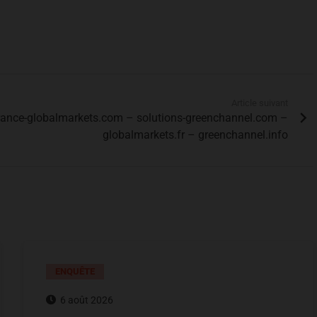
Article suivant
france-globalmarkets.com – solutions-greenchannel.com –
globalmarkets.fr – greenchannel.info
ENQUÊTE
6 août 2026