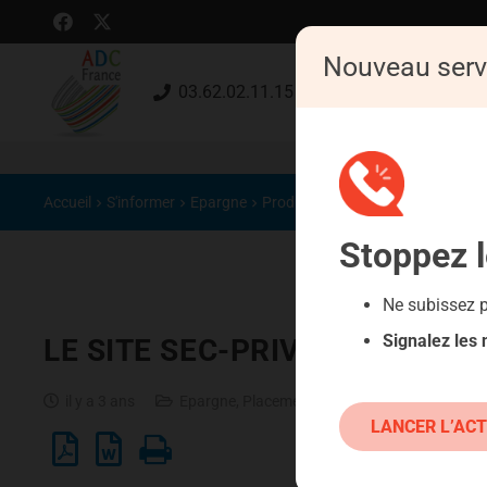
Nouveau serv
03.62.02.11.15 (gratuit)
Accueil
S'informer
Epargne
Produits classiques : danger !
Stoppez
Ne subissez 
Signalez les
LE SITE SEC-PRIVATE.COM
il y a 3 ans
Epargne
,
Placements atypiques
,
Produits clas
LANCER L’ACT