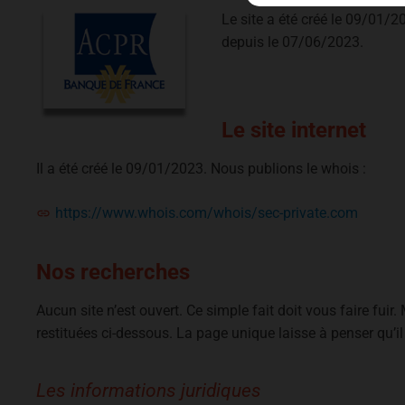
Le site a été créé le 09/01/202
depuis le 07/06/2023.
Le site internet
Il a été créé le 09/01/2023. Nous publions le whois :
https://www.whois.com/whois/sec-private.com
Nos recherches
Aucun site n’est ouvert. Ce simple fait doit vous faire fui
restituées ci-dessous. La page unique laisse à penser qu’il 
Les informations juridiques