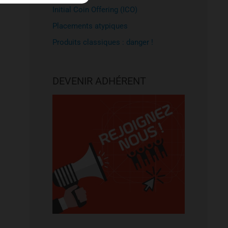
Initial Coin Offering (ICO)
Placements atypiques
Produits classiques : danger !
DEVENIR ADHÉRENT