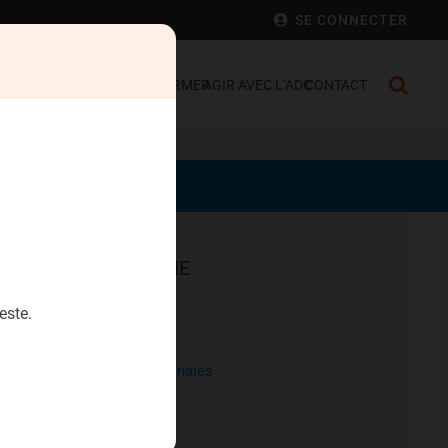
SE CONNECTER
 FRANCE
SE DÉFENDRE
S’INFORMER
AGIR AVEC L’ADC
CONTACT
EPARGNE
Aristophil
este.
Artecosa
Cryptomonnaies
Diamants
Heriteor