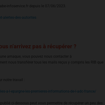
te abe-infoservice.fr depuis le 07/06/2023.
et-alertes-des-autorites
us n’arrivez pas à récupérer ?
e une arnaque, vous pouvez nous contacter à
ment nous transférer tous les mails reçus y compris les RIB que
 notre travail :
ies-a-l-epargne-les-premieres-informations-de-l-adc-france/
 publié ci-dessous peut vous permettre de récupérer un peu des