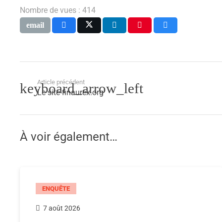
Nombre de vues :
414
Article précédent
Le site finaurex.org
À voir également…
ENQUÊTE
7 août 2026