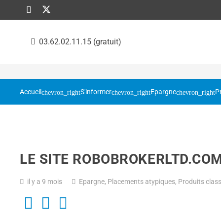
03.62.02.11.15 (gratuit)
Accueil
S'informer
Epargne
P
LE SITE ROBOBROKERLTD.CO
il y a 9 mois
Epargne
,
Placements atypiques
,
Produits class