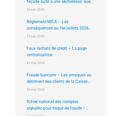
façade suite à une sécheresse: que
faire?
26 juin 2026
Règlement MICA – Les
conséquences au 1er juillets 2026
des plates formes crypto n’ayant pas
13 juin 2026
l’agrément de l’AMF
Faux rachats de crédit – La page
centralisatrice
22 mai 2026
Fraude bancaire – Les arnaques au
détriment des clients de la Caisse
d’Epargne
20 mai 2026
fichier national des comptes
signalés pour risque de fraude –
FNC-RF : un nouveau rempart contre