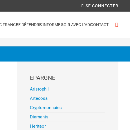
SE CONNECTER
C FRANCE
SE DÉFENDRE
S’INFORMER
AGIR AVEC L’ADC
CONTACT
EPARGNE
Aristophil
Artecosa
Cryptomonnaies
Diamants
Heriteor