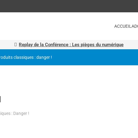
ACCUEIL
AD
Replay de la Conférence : Les pièges du numérique
roduits classiques : danger !
M
iques : Danger !