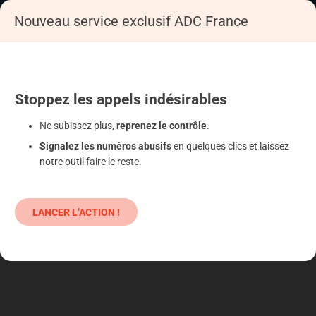
Nouveau service exclusif ADC France
Accueil
S'informer
Epargne
Produits classiques : danger !
Stoppez
les appels
indésirables
Ne subissez plus,
reprenez le contrôle
.
Signalez les numéros abusifs
en quelques clics et laissez
notre outil faire le reste.
LANCER L’ACTION !