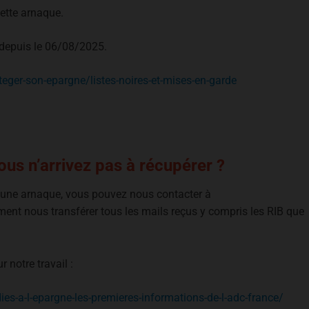
cette arnaque.
F depuis le 06/08/2025.
ger-son-epargne/listes-noires-et-mises-en-garde
us n’arrivez pas à récupérer ?
e une arnaque, vous pouvez nous contacter à
ment nous transférer tous les mails reçus y compris les RIB que
 notre travail :
ies-a-l-epargne-les-premieres-informations-de-l-adc-france/