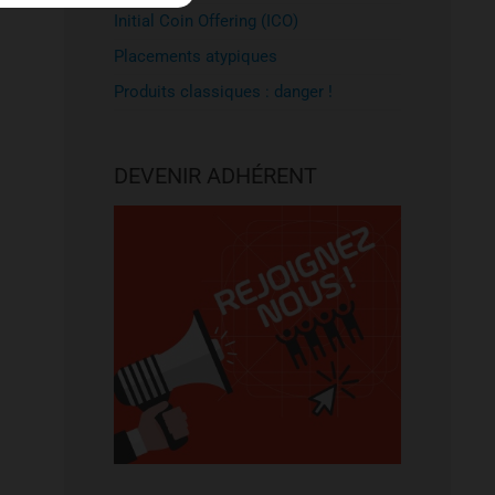
Initial Coin Offering (ICO)
Placements atypiques
Produits classiques : danger !
DEVENIR ADHÉRENT