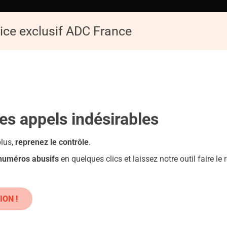
ice exclusif ADC France
ACCUEIL
ADC
Replay de la Conférence : Les pièges du numérique
les appels
indésirables
plus,
reprenez le contrôle
.
 numéros abusifs
en quelques clics et laissez notre outil faire le r
iques : Danger !
ION !