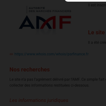
Il est insc
Le site
Il a été cr
https://www.whois.com/whois/psrfinance.fr
Nos recherches
Le site n’a pas l’agrément délivré par l’AMF. Ce simple fait
collecter des informations restituées ci-dessous.
Les informations juridiques