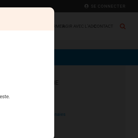
SE CONNECTER
 FRANCE
SE DÉFENDRE
S’INFORMER
AGIR AVEC L’ADC
CONTACT
EPARGNE
Aristophil
este.
Artecosa
Cryptomonnaies
Diamants
Heriteor