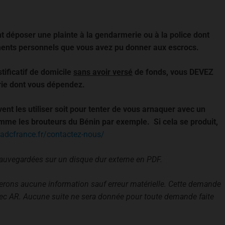
 déposer une plainte à la gendarmerie ou à la police dont
cuments personnels que vous avez pu donner aux escrocs.
stificatif de domicile
sans avoir versé
de fonds, vous DEVEZ
ie dont vous dépendez.
ent les utiliser soit pour tenter de vous arnaquer avec un
omme les brouteurs du Bénin par exemple. Si cela se produit,
/adcfrance.fr/contactez-nous/
sauvegardées sur un disque dur externe en PDF.
irerons aucune information sauf erreur matérielle. Cette demande
vec AR. Aucune suite ne sera donnée pour toute demande faite