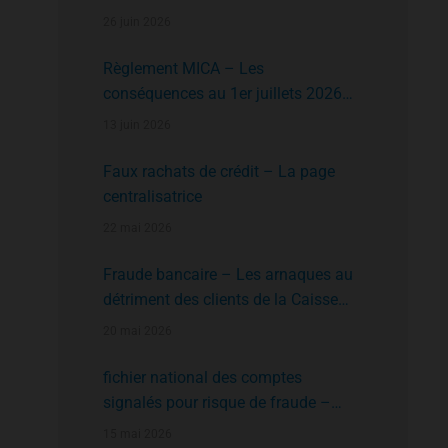
faire?
26 juin 2026
Règlement MICA – Les
conséquences au 1er juillets 2026
des plates formes crypto n’ayant pas
13 juin 2026
l’agrément de l’AMF
Faux rachats de crédit – La page
centralisatrice
22 mai 2026
Fraude bancaire – Les arnaques au
détriment des clients de la Caisse
d’Epargne
20 mai 2026
fichier national des comptes
signalés pour risque de fraude –
FNC-RF : un nouveau rempart contre
15 mai 2026