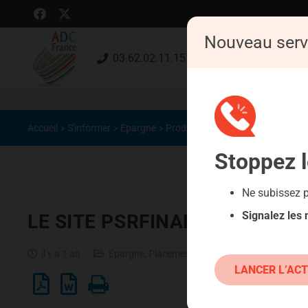
Nouveau serv
03.62.02.11.15 (gratuit)
Accueil
S'informer
Epargne
Produits classiques : danger !
Stoppez
Ne subissez 
Signalez les
LE SITE PSRFINANCE.FR
il y a 1 an
Epargne
,
Placements atypiques
,
Produits class
LANCER L’ACT