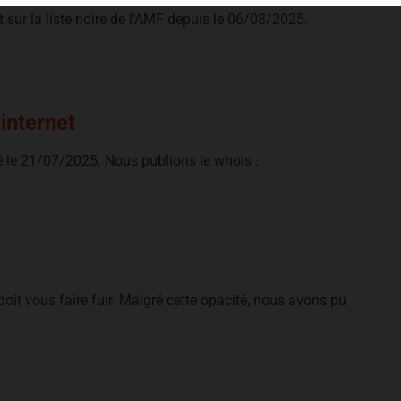
rit sur la liste noire de l’AMF depuis le 06/08/2025.
 internet
éé le 21/07/2025. Nous publions le whois :
 doit vous faire fuir. Malgré cette opacité, nous avons pu