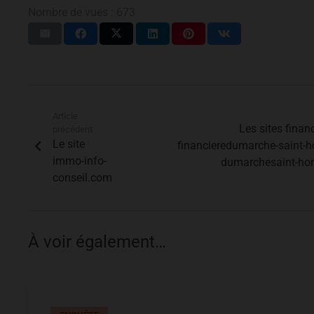
Nombre de vues :
673
Article
Les sites fina
précédent
Le site
financieredumarche-saint-
immo-info-
dumarchesaint-hon
conseil.com
À voir également…