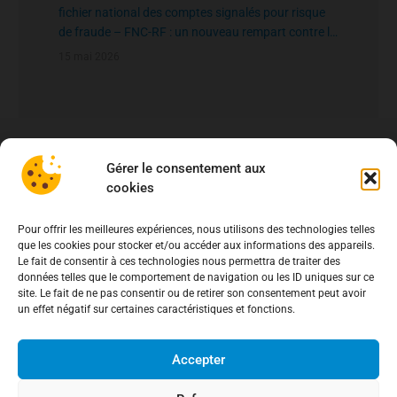
fichier national des comptes signalés pour risque
de fraude – FNC-RF : un nouveau rempart contre la
fraude aux virements
15 mai 2026
Gérer le consentement aux
cookies
Pour offrir les meilleures expériences, nous utilisons des technologies telles
que les cookies pour stocker et/ou accéder aux informations des appareils.
Le fait de consentir à ces technologies nous permettra de traiter des
données telles que le comportement de navigation ou les ID uniques sur ce
site. Le fait de ne pas consentir ou de retirer son consentement peut avoir
un effet négatif sur certaines caractéristiques et fonctions.
Accepter