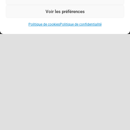
Voir les préférences
Politique de cookies
Politique de confidentialité
keyboard_arrow_up