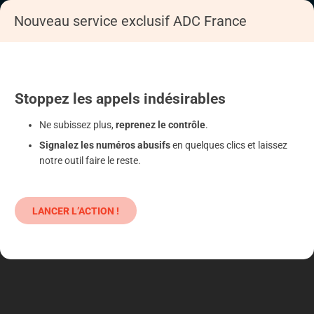
Nouveau service exclusif ADC France
Accueil
S'informer
Epargne
Produits classiques : danger !
Stoppez
les appels
indésirables
Ne subissez plus,
reprenez le contrôle
.
Signalez les numéros abusifs
en quelques clics et laissez
notre outil faire le reste.
LANCER L’ACTION !