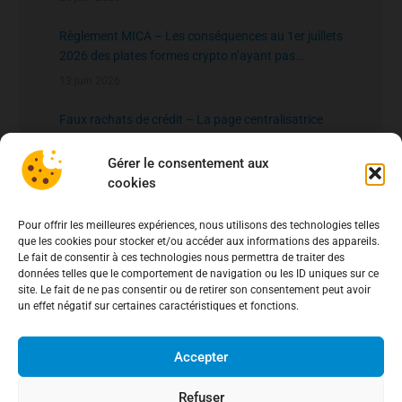
Règlement MICA – Les conséquences au 1er juillets
2026 des plates formes crypto n’ayant pas
l’agrément de l’AMF
13 juin 2026
Faux rachats de crédit – La page centralisatrice
22 mai 2026
Gérer le consentement aux
cookies
Fraude bancaire – Les arnaques au détriment des
clients de la Caisse d’Epargne
Pour offrir les meilleures expériences, nous utilisons des technologies telles
20 mai 2026
que les cookies pour stocker et/ou accéder aux informations des appareils.
Le fait de consentir à ces technologies nous permettra de traiter des
fichier national des comptes signalés pour risque
données telles que le comportement de navigation ou les ID uniques sur ce
de fraude – FNC-RF : un nouveau rempart contre la
site. Le fait de ne pas consentir ou de retirer son consentement peut avoir
fraude aux virements
un effet négatif sur certaines caractéristiques et fonctions.
15 mai 2026
Accepter
Refuser