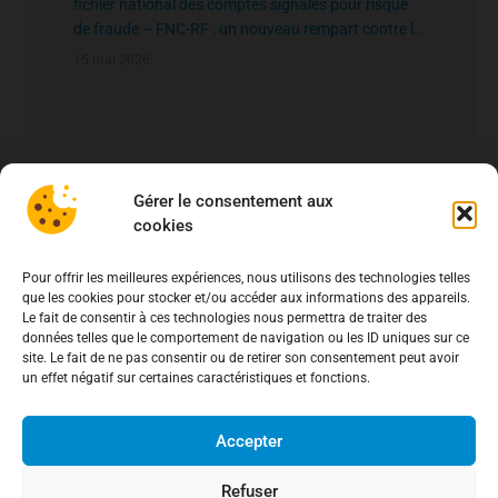
fichier national des comptes signalés pour risque
de fraude – FNC-RF : un nouveau rempart contre la
fraude aux virements
15 mai 2026
Gérer le consentement aux
cookies
Pour offrir les meilleures expériences, nous utilisons des technologies telles
que les cookies pour stocker et/ou accéder aux informations des appareils.
Le fait de consentir à ces technologies nous permettra de traiter des
données telles que le comportement de navigation ou les ID uniques sur ce
site. Le fait de ne pas consentir ou de retirer son consentement peut avoir
un effet négatif sur certaines caractéristiques et fonctions.
Accepter
Refuser