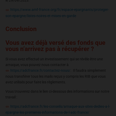
le 29/09/2023.
https://www.amf-france.org/fr/espace-epargnants/proteger-
son-epargne/listes-noires-et-mises-en-garde
Conclusion
Vous avez déjà versé des fonds que
vous n’arrivez pas à récupérer ?
Si vous avez effectué un investissement qui se révèle être une
arnaque, vous pouvez nous contacter à
https://adcfrance.fr/contactez-nous/
. Il faudra simplement
nous transférer tous les mails reçus y compris les RIB que vous
avez utilisés pour faire les règlements.
Vous trouverez dans le lien ci-dessous des informations sur notre
travail :
https://adcfrance.fr/les-conseils/arnaque-aux-sites-dedies-a-l-
epargne-les-premieres-informations-de-l-adc-france/