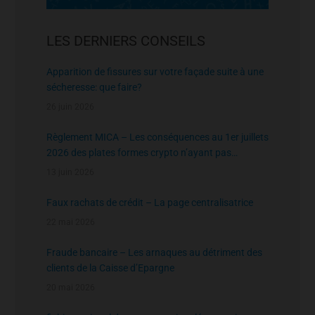
LES DERNIERS CONSEILS
Apparition de fissures sur votre façade suite à une
sécheresse: que faire?
26 juin 2026
Règlement MICA – Les conséquences au 1er juillets
2026 des plates formes crypto n’ayant pas
l’agrément de l’AMF
13 juin 2026
Faux rachats de crédit – La page centralisatrice
22 mai 2026
Fraude bancaire – Les arnaques au détriment des
clients de la Caisse d’Epargne
20 mai 2026