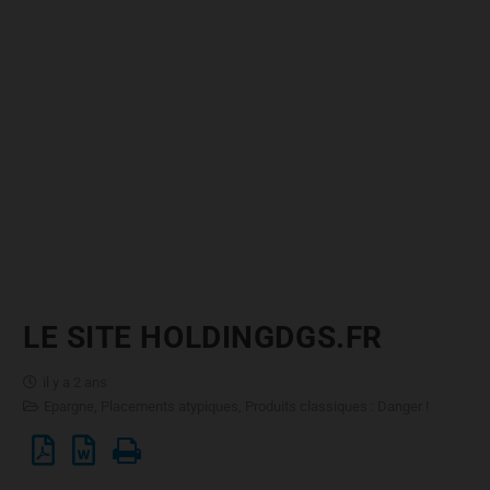
LE SITE HOLDINGDGS.FR
il y a 2 ans
Epargne
,
Placements atypiques
,
Produits classiques : Danger !