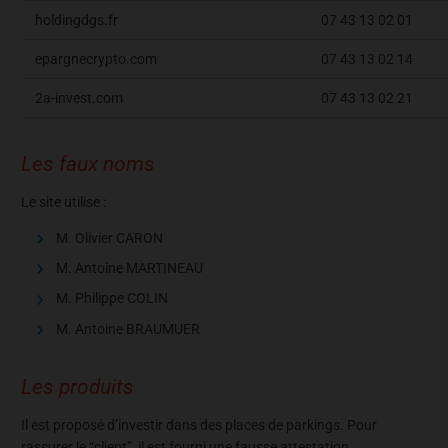
holdingdgs.fr
07 43 13 02 01
epargnecrypto.com
07 43 13 02 14
2a-invest.com
07 43 13 02 21
Les faux noms
Le site utilise :
M. Olivier CARON
M. Antoine MARTINEAU
M. Philippe COLIN
M. Antoine BRAUMUER
Les produits
Il est proposé d’investir dans des places de parkings. Pour
rassurer le “client”, il est fourni une fausse attestation