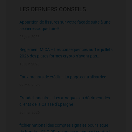
LES DERNIERS CONSEILS
Apparition de fissures sur votre façade suite à une
sécheresse: que faire?
26 juin 2026
Règlement MICA – Les conséquences au 1er juillets
2026 des plates formes crypto n’ayant pas
l’agrément de l’AMF
13 juin 2026
Faux rachats de crédit – La page centralisatrice
22 mai 2026
Fraude bancaire – Les arnaques au détriment des
clients de la Caisse d’Epargne
20 mai 2026
fichier national des comptes signalés pour risque
de fraude – FNC-RF : un nouveau rempart contre la