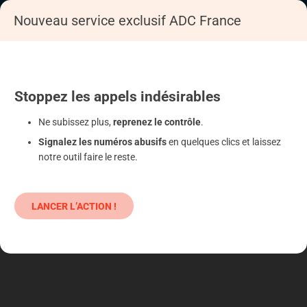
Nouveau service exclusif ADC France
Accueil
S'informer
Epargne
Produits classiques : danger !
Stoppez
les appels
indésirables
Ne subissez plus,
reprenez le contrôle
.
Signalez les numéros abusifs
en quelques clics et laissez
notre outil faire le reste.
LANCER L’ACTION !