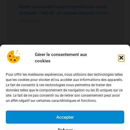
fichier national des comptes signalés pour risque
de fraude – FNC-RF : un nouveau rempart contre la
fraude aux virements
15 mai 2026
Gérer le consentement aux
cookies
Pour offrir les meilleures expériences, nous utilisons des technologies telles
que les cookies pour stocker et/ou accéder aux informations des appareils.
Le fait de consentir à ces technologies nous permettra de traiter des
données telles que le comportement de navigation ou les ID uniques sur ce
site. Le fait de ne pas consentir ou de retirer son consentement peut avoir
un effet négatif sur certaines caractéristiques et fonctions.
Accepter