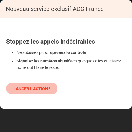
Nouveau service exclusif ADC France
Accueil
S'informer
Epargne
Produits classiques : danger !
Stoppez
les appels
indésirables
Ne subissez plus,
reprenez le contrôle
.
Signalez les numéros abusifs
en quelques clics et laissez
notre outil faire le reste.
LANCER L’ACTION !