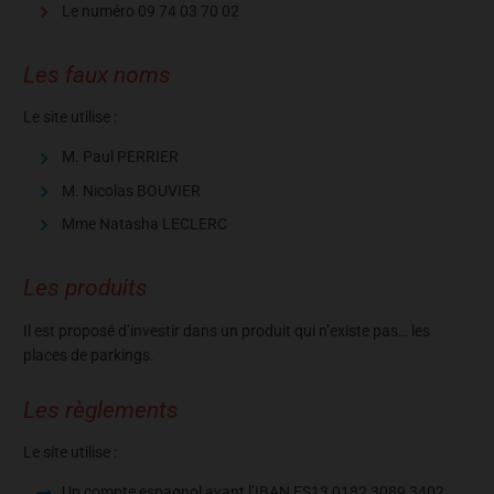
Le numéro 09 74 03 70 02
Les faux noms
Le site utilise :
M. Paul PERRIER
M. Nicolas BOUVIER
Mme Natasha LECLERC
Les produits
Il est proposé d’investir dans un produit qui n’existe pas… les
places de parkings.
Les règlements
Le site utilise :
Un compte espagnol ayant l’IBAN ES13 0182 3089 3402