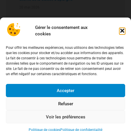
20 mai 2026
fichier national des comptes signalés pour risque
de fraude – FNC-RF : un nouveau rempart contre la
Gérer le consentement aux
fraude aux virements
cookies
15 mai 2026
Pour offrir les meilleures expériences, nous utilisons des technologies telles
que les cookies pour stocker et/ou accéder aux informations des appareils.
Le fait de consentir à ces technologies nous permettra de traiter des
données telles que le comportement de navigation ou les ID uniques sur ce
site. Le fait de ne pas consentir ou de retirer son consentement peut avoir
un effet négatif sur certaines caractéristiques et fonctions.
Accepter
Refuser
Voir les préférences
Politique de cookies
Politique de confidentialité