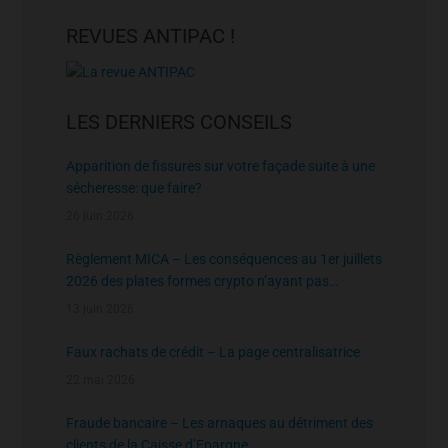
REVUES ANTIPAC !
LES DERNIERS CONSEILS
Apparition de fissures sur votre façade suite à une
sécheresse: que faire?
26 juin 2026
Règlement MICA – Les conséquences au 1er juillets
2026 des plates formes crypto n’ayant pas
l’agrément de l’AMF
13 juin 2026
Faux rachats de crédit – La page centralisatrice
22 mai 2026
Fraude bancaire – Les arnaques au détriment des
clients de la Caisse d’Epargne