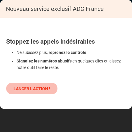
Nouveau service exclusif ADC France
Accueil
S'informer
Epargne
Produits classiques : danger !
Stoppez
les appels
indésirables
Ne subissez plus,
reprenez le contrôle
.
Signalez les numéros abusifs
en quelques clics et laissez
notre outil faire le reste.
LANCER L’ACTION !