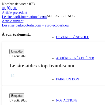
Nombre de vues :
873
Article précédent
AGIR AVEC L’ADC
Le site baoli-international.com
Article suivant
Les sites parkecotesla.com – euro-ecopark.eu
À voir également…
DEVENIR BÉNÉVOLE
Enquête
7 août 2026
ADHÉRER / RÉADHÉRER
Le site aides-stop-fraude.com
4
FAIRE UN DON
Enquête
7 août 2026
NOS ACTIONS