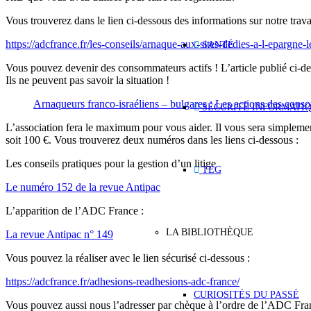
Vous trouverez dans le lien ci-dessous des informations sur notre travai
https://adcfrance.fr/les-conseils/arnaque-aux-sites-dedies-a-l-epargne-
SANTÉ
Vous pouvez devenir des consommateurs actifs ! L’article publié ci-des
Ils ne peuvent pas savoir la situation !
Arnaqueurs franco-israéliens – bulgares : Les actions des con
SÉCURITÉ INFORMATI
L’association fera le maximum pour vous aider. Il vous sera simplement
soit 100 €. Vous trouverez deux numéros dans les liens ci-dessous :
Les conseils pratiques pour la gestion d’un litige
TEG
Le numéro 152 de la revue Antipac
L’apparition de l’ADC France :
LA BIBLIOTHÈQUE
La revue Antipac n° 149
Vous pouvez la réaliser avec le lien sécurisé ci-dessous :
https://adcfrance.fr/adhesions-readhesions-adc-france/
CURIOSITÉS DU PASSÉ
Vous pouvez aussi nous l’adresser par chèque à l’ordre de l’ADC 