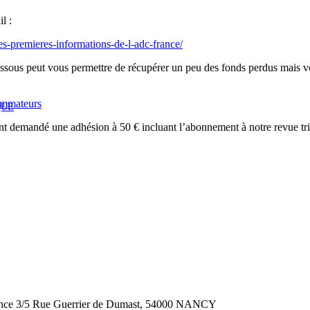
l :
les-premieres-informations-de-l-adc-france/
sous peut vous permettre de récupérer un peu des fonds perdus mais vous
sommateurs
QUE
 demandé une adhésion à 50 € incluant l’abonnement à notre revue trimes
France 3/5 Rue Guerrier de Dumast, 54000 NANCY