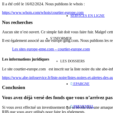
Il a été créé le 16/02/2024. Nous publions le whois :
https://www.whois.com/whois/courtier-europe.com
SERVICES EN LIGNE
Nos recherches
Aucun site n’est ouvert. Ce simple fait doit vous faire fuir. Malgré cet
S’INFORMER
Il est également associé au site europe-gmg.com. Nous publions les reche
Les sites europe-gmg.com – courtier-europe.com
Les informations juridiques
LES DOSSIERS
Le site courtier-europe.com est inscrit sur la liste noire du site abe-i
https://www.abe-infoservice.fr/liste-noire/listes-noires-et-alertes-des-au
EPARGNE
Conclusion
Vous avez déjà versé des fonds que vous n’arrivez pas
PREVENTEL
Si vous avez effectué un investissement qui se révèle être une arnaq
RIB que vous avez utilisés pour faire les règlements.