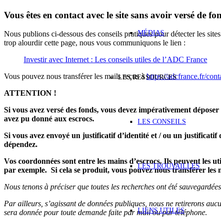
Vous êtes en contact avec le site sans avoir versé de fo
MÉDIAS
Nous publions ci-dessous des conseils pratiques pour détecter les sites f
trop alourdir cette page, nous vous communiquons le lien :
Investir avec Internet : Les conseils utiles de l’ADC France
Vous pouvez nous transférer les mails reçus à
https://adcfrance.fr/con
LES RESSOURCES
ATTENTION !
Si vous avez versé des fonds, vous devez impérativement déposer un
avez pu donné aux escrocs.
LES CONSEILS
Si vous avez envoyé un justificatif d’identité et / ou un justificati
dépendez.
Vos coordonnées sont entre les mains d’escrocs. Ils peuvent les u
LES TROUVAILLES
par exemple. Si cela se produit, vous pouvez nous transférer les 
Nous tenons à préciser que toutes les recherches ont été sauvegardée
Par ailleurs, s’agissant de données publiques, nous ne retirerons au
LIENS UTILES
sera donnée pour toute demande faite par mail ou par téléphone.