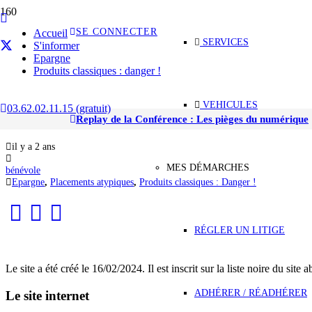
SE CONNECTER
Accueil
SERVICES
S'informer
Epargne
Produits classiques : danger !
VEHICULES
03.62.02.11.15 (gratuit)
Le site courtier-europe.com
Replay de la Conférence : Les pièges du numérique
il y a 2 ans
MES DÉMARCHES
bénévole
Epargne
,
Placements atypiques
,
Produits classiques : Danger !
RÉGLER UN LITIGE
Le site a été créé le 16/02/2024. Il est inscrit sur la liste noire du site
ADHÉRER / RÉADHÉRER
Le site internet