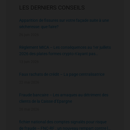
LES DERNIERS CONSEILS
Apparition de fissures sur votre façade suite à une
sécheresse: que faire?
26 juin 2026
Règlement MICA – Les conséquences au 1er juillets
2026 des plates formes crypto n’ayant pas
l’agrément de l’AMF
13 juin 2026
Faux rachats de crédit – La page centralisatrice
22 mai 2026
Fraude bancaire – Les arnaques au détriment des
clients de la Caisse d’Epargne
20 mai 2026
fichier national des comptes signalés pour risque
de fraude – FNC-RF : un nouveau rempart contre la