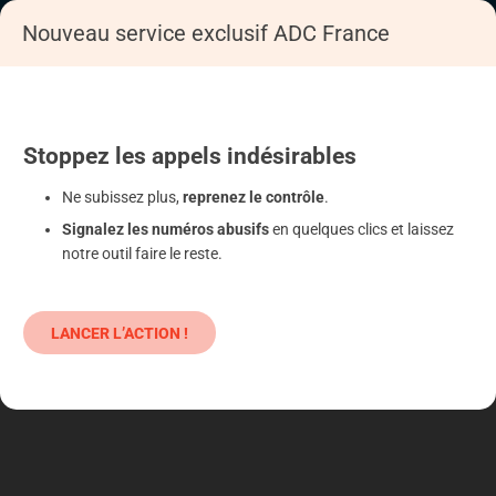
Nouveau service exclusif ADC France
Accueil
S'informer
Epargne
Produits classiques : danger !
Stoppez
les appels
indésirables
Ne subissez plus,
reprenez le contrôle
.
Signalez les numéros abusifs
en quelques clics et laissez
notre outil faire le reste.
LANCER L’ACTION !