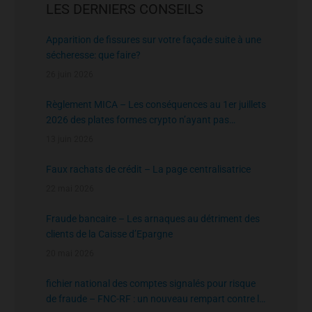
LES DERNIERS CONSEILS
Apparition de fissures sur votre façade suite à une
sécheresse: que faire?
26 juin 2026
Règlement MICA – Les conséquences au 1er juillets
2026 des plates formes crypto n’ayant pas
l’agrément de l’AMF
13 juin 2026
Faux rachats de crédit – La page centralisatrice
22 mai 2026
Fraude bancaire – Les arnaques au détriment des
clients de la Caisse d’Epargne
20 mai 2026
fichier national des comptes signalés pour risque
de fraude – FNC-RF : un nouveau rempart contre la