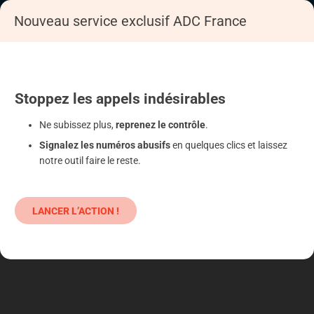
Nouveau service exclusif ADC France
Accueil
S'informer
Epargne
Produits classiques : danger !
Stoppez
les appels
indésirables
Ne subissez plus,
reprenez le contrôle
.
Signalez les numéros abusifs
en quelques clics et laissez
notre outil faire le reste.
LANCER L’ACTION !