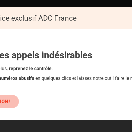
ice exclusif ADC France
ACCUEIL
AD
Replay de la Conférence : Les pièges du numérique
les appels
indésirables
roduits classiques : danger !
plus,
reprenez le contrôle
.
 numéros abusifs
en quelques clics et laissez notre outil faire le r
ION !
ques : Danger !