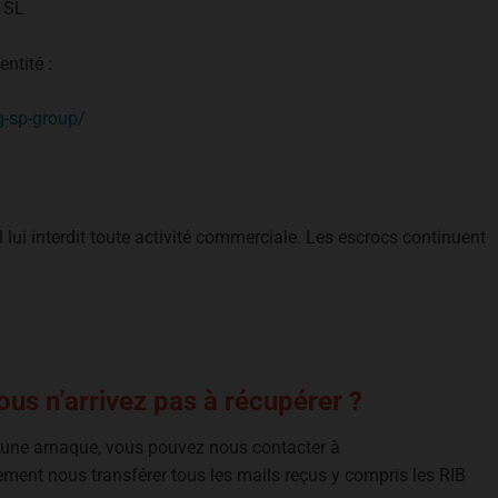
 SL
ntité :
g-sp-group/
al lui interdit toute activité commerciale. Les escrocs continuent
us n’arrivez pas à récupérer ?
e une arnaque, vous pouvez nous contacter à
ement nous transférer tous les mails reçus y compris les RIB