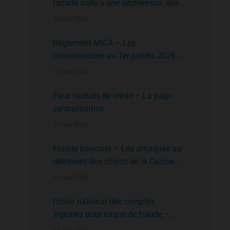
façade suite à une sécheresse: que
faire?
26 juin 2026
Règlement MICA – Les
conséquences au 1er juillets 2026
des plates formes crypto n’ayant pas
13 juin 2026
l’agrément de l’AMF
Faux rachats de crédit – La page
centralisatrice
22 mai 2026
Fraude bancaire – Les arnaques au
détriment des clients de la Caisse
d’Epargne
20 mai 2026
fichier national des comptes
signalés pour risque de fraude –
FNC-RF : un nouveau rempart contre