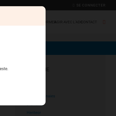
SE CONNECTER
C FRANCE
SE DÉFENDRE
S’INFORMER
AGIR AVEC L’ADC
CONTACT
este.
EPARGNE
Aristophil
Artecosa
Cryptomonnaies
Diamants
Heriteor