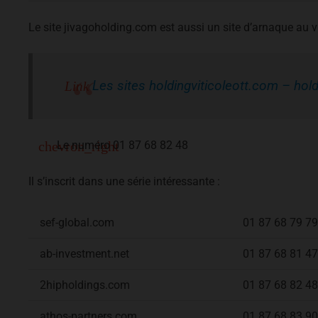
Le site jivagoholding.com est aussi un site d’arnaque au vi
Les sites holdingviticoleott.com – ho
Le numéro 01 87 68 82 48
Il s’inscrit dans une série intéressante :
sef-global.com
01 87 68 79 79
ab-investment.net
01 87 68 81 47
2hipholdings.com
01 87 68 82 48
athos-partners.com
01 87 68 83 90