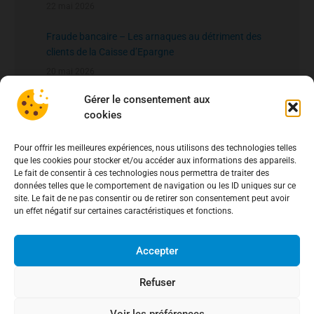
22 mai 2026
Fraude bancaire – Les arnaques au détriment des
clients de la Caisse d’Epargne
20 mai 2026
Gérer le consentement aux
fichier national des comptes signalés pour risque
cookies
de fraude – FNC-RF : un nouveau rempart contre la
fraude aux virements
15 mai 2026
Pour offrir les meilleures expériences, nous utilisons des technologies telles
que les cookies pour stocker et/ou accéder aux informations des appareils.
Le fait de consentir à ces technologies nous permettra de traiter des
données telles que le comportement de navigation ou les ID uniques sur ce
site. Le fait de ne pas consentir ou de retirer son consentement peut avoir
un effet négatif sur certaines caractéristiques et fonctions.
Accepter
Refuser
Voir les préférences