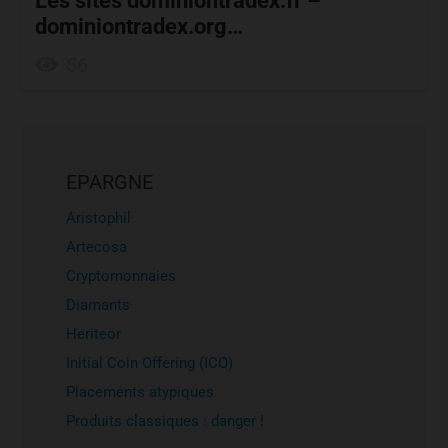
Les sites dominiontradex.fr –
dominiontradex.org…
56
EPARGNE
Aristophil
Artecosa
Cryptomonnaies
Diamants
Heriteor
Initial Coin Offering (ICO)
Placements atypiques
Produits classiques : danger !