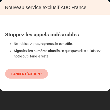
Nouveau service exclusif ADC France
Accueil
S'informer
Epargne
Produits classiques : danger !
Stoppez
les appels
indésirables
Ne subissez plus,
reprenez le contrôle
.
Signalez les numéros abusifs
en quelques clics et laissez
notre outil faire le reste.
LANCER L’ACTION !