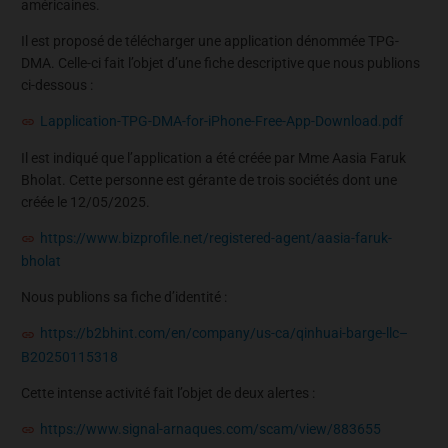
américaines.
Il est proposé de télécharger une application dénommée TPG-
DMA. Celle-ci fait l’objet d’une fiche descriptive que nous publions
ci-dessous :
Lapplication-TPG-DMA-for-iPhone-Free-App-Download.pdf
Il est indiqué que l’application a été créée par Mme
Aasia Faruk
Bholat. Cette personne est gérante de trois sociétés dont une
créée le 12/05/2025.
https://www.bizprofile.net/registered-agent/aasia-faruk-
bholat
Nous publions sa fiche d’identité :
https://b2bhint.com/en/company/us-ca/qinhuai-barge-llc–
B20250115318
Cette intense activité fait l’objet de deux alertes :
https://www.signal-arnaques.com/scam/view/883655