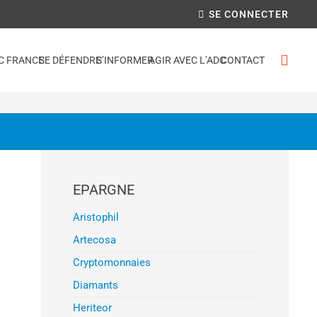
SE CONNECTER
C FRANCE
SE DÉFENDRE
S’INFORMER
AGIR AVEC L’ADC
CONTACT
EPARGNE
Aristophil
Artecosa
Cryptomonnaies
Diamants
Heriteor