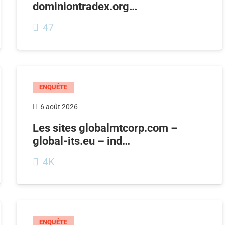
dominiontradex.org…
47
ENQUÊTE
6 août 2026
Les sites globalmtcorp.com –
global-its.eu – ind…
4K
ENQUÊTE