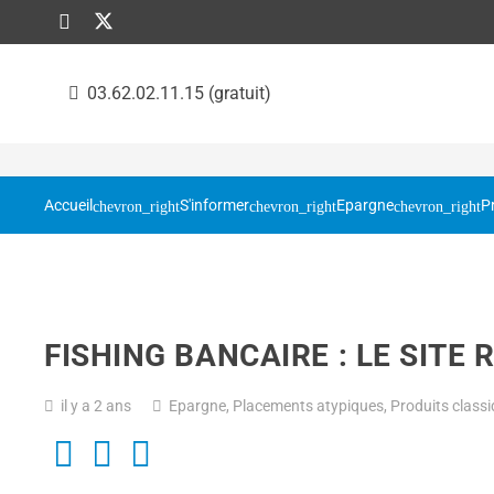
03.62.02.11.15 (gratuit)
Accueil
S'informer
Epargne
P
FISHING BANCAIRE : LE SITE
il y a 2 ans
Epargne
,
Placements atypiques
,
Produits classi