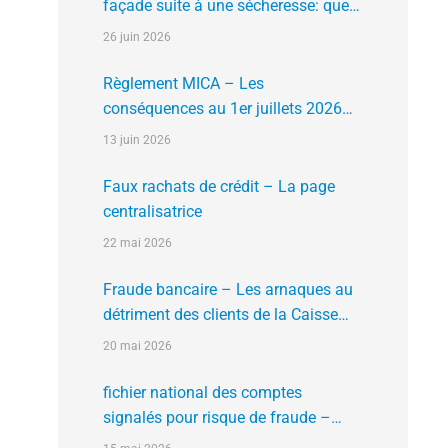
façade suite à une sécheresse: que
faire?
26 juin 2026
Règlement MICA – Les
conséquences au 1er juillets 2026
des plates formes crypto n’ayant pas
13 juin 2026
l’agrément de l’AMF
Faux rachats de crédit – La page
centralisatrice
22 mai 2026
Fraude bancaire – Les arnaques au
détriment des clients de la Caisse
d’Epargne
20 mai 2026
fichier national des comptes
signalés pour risque de fraude –
FNC-RF : un nouveau rempart contre