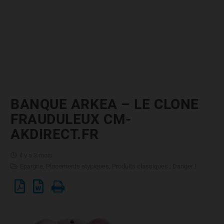
BANQUE ARKEA – LE CLONE
FRAUDULEUX CM-
AKDIRECT.FR
il y a 3 mois
Epargne
,
Placements atypiques
,
Produits classiques : Danger !