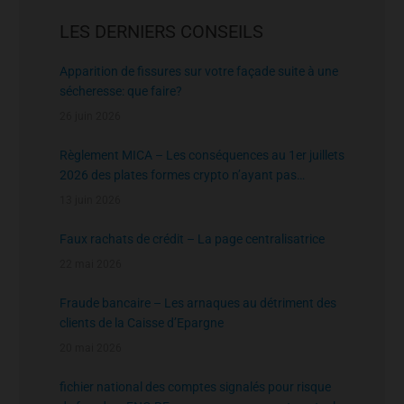
LES DERNIERS CONSEILS
Apparition de fissures sur votre façade suite à une
sécheresse: que faire?
26 juin 2026
Règlement MICA – Les conséquences au 1er juillets
2026 des plates formes crypto n’ayant pas
l’agrément de l’AMF
13 juin 2026
Faux rachats de crédit – La page centralisatrice
22 mai 2026
Fraude bancaire – Les arnaques au détriment des
clients de la Caisse d’Epargne
20 mai 2026
fichier national des comptes signalés pour risque