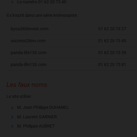
Le numéro 01 62 20 73 40
Il s’inscrit dans une série intéressante :
byou360invest.com
01 62 20 73 27
success26inv.com
01 62 20 73 40
panda-life130.com
01 62 20 73 59
panda-life130.com
01 62 20 73 81
Les faux noms
Le site utilise :
M. Jean Philippe DUHAMEL
M. Laurent GARNIER
M. Philippe AUBRET