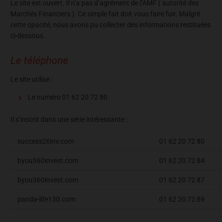
Le site est ouvert. Il n’a pas d’agrément de l’AMF ( autorité des
Marchés Financiers ). Ce simple fait doit vous faire fuir. Malgré
cette opacité, nous avons pu collecter des informations restituées
ci-dessous.
Le téléphone
Le site utilise :
Le numéro 01 62 20 72 80
Il s’inscrit dans une série intéressante :
success26inv.com
01 62 20 72 80
byou360invest.com
01 62 20 72 84
byou360invest.com
01 62 20 72 87
panda-life130.com
01 62 20 72 89