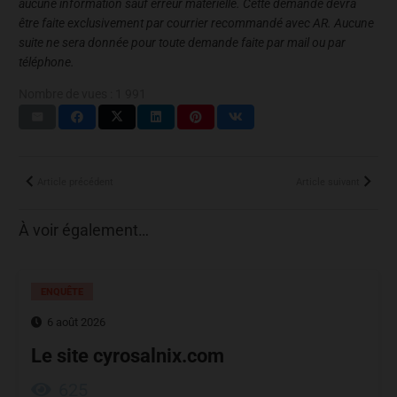
aucune information sauf erreur matérielle. Cette demande devra
être faite exclusivement par courrier recommandé avec AR. Aucune
suite ne sera donnée pour toute demande faite par mail ou par
téléphone.
Nombre de vues :
1 991
Article précédent
Article suivant
À voir également…
ENQUÊTE
6 août 2026
Le site cyrosalnix.com
625