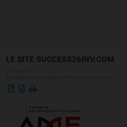
LE SITE SUCCESS26INV.COM
il y a 2 ans
Epargne
,
Placements atypiques
,
Produits classiques : Danger !