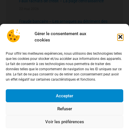
Faux rachats de crédit – La page centralisatrice
22 mai 2026
Fraude bancaire – Les arnaques au détriment des
clients de la Caisse d’Epargne
Gérer le consentement aux
20 mai 2026
cookies
fichier national des comptes signalés pour risque
Pour offrir les meilleures expériences, nous utilisons des technologies telles
de fraude – FNC-RF : un nouveau rempart contre la
que les cookies pour stocker et/ou accéder aux informations des appareils.
fraude aux virements
15 mai 2026
Le fait de consentir à ces technologies nous permettra de traiter des
données telles que le comportement de navigation ou les ID uniques sur ce
site. Le fait de ne pas consentir ou de retirer son consentement peut avoir
un effet négatif sur certaines caractéristiques et fonctions.
Accepter
Refuser
Voir les préférences