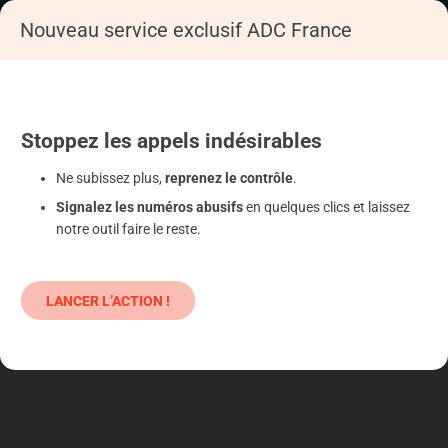
Nouveau service exclusif ADC France
Accueil
S'informer
Epargne
Produits classiques : danger !
Stoppez
les appels
indésirables
Ne subissez plus,
reprenez le contrôle
.
Signalez les numéros abusifs
en quelques clics et laissez
notre outil faire le reste.
LANCER L’ACTION !