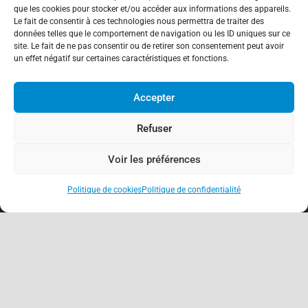
que les cookies pour stocker et/ou accéder aux informations des appareils.
Le fait de consentir à ces technologies nous permettra de traiter des
données telles que le comportement de navigation ou les ID uniques sur ce
site. Le fait de ne pas consentir ou de retirer son consentement peut avoir
un effet négatif sur certaines caractéristiques et fonctions.
À propos
Accepter
Association de Défense des Consommateurs
Refuser
03.62.02.11.15
(gratuit)
Voir les préférences
contact@adcfrance.fr
3-5 Rue Guerrier de Dumast
Politique de cookies
Politique de confidentialité
54000 Nancy – France
keyboard_arrow_up
Antennes locales
Nancy
Meurthe-et-Moselle (54)