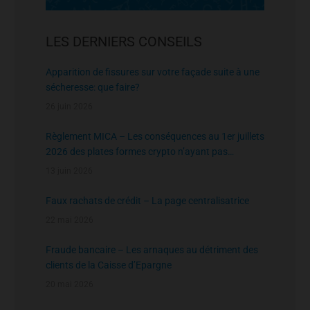
LES DERNIERS CONSEILS
Apparition de fissures sur votre façade suite à une
sécheresse: que faire?
26 juin 2026
Règlement MICA – Les conséquences au 1er juillets
2026 des plates formes crypto n’ayant pas
l’agrément de l’AMF
13 juin 2026
Faux rachats de crédit – La page centralisatrice
22 mai 2026
Fraude bancaire – Les arnaques au détriment des
clients de la Caisse d’Epargne
20 mai 2026