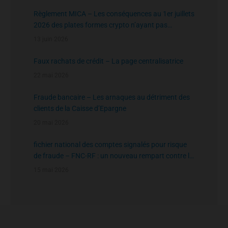
Règlement MICA – Les conséquences au 1er juillets
2026 des plates formes crypto n’ayant pas
l’agrément de l’AMF
13 juin 2026
Faux rachats de crédit – La page centralisatrice
22 mai 2026
Fraude bancaire – Les arnaques au détriment des
clients de la Caisse d’Epargne
20 mai 2026
fichier national des comptes signalés pour risque
de fraude – FNC-RF : un nouveau rempart contre la
fraude aux virements
15 mai 2026