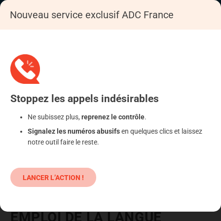
Nouveau service exclusif ADC France
Accueil
Se déféndre
Commerce : litige lié à la vente
Commande, livraison
Stoppez
les appels
indésirables
Ne subissez plus,
reprenez le contrôle
.
Signalez les numéros abusifs
en quelques clics et laissez
notre outil faire le reste.
LANCER L’ACTION !
EMPLOI DE LA LANGUE