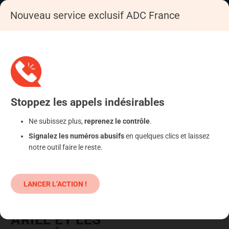
Nouveau service exclusif ADC France
Accueil
Se déféndre
Commerce : litige lié à la vente
Commande, livraison
Stoppez
les appels
indésirables
Ne subissez plus,
reprenez le contrôle
.
Signalez les numéros abusifs
en quelques clics et laissez
notre outil faire le reste.
LANCER L’ACTION !
ARIEL ET LES