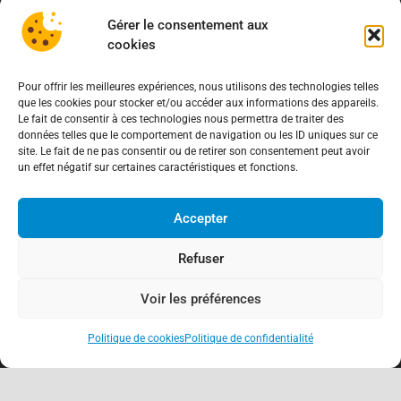
Gérer le consentement aux
cookies
Pour offrir les meilleures expériences, nous utilisons des technologies telles
que les cookies pour stocker et/ou accéder aux informations des appareils.
Le fait de consentir à ces technologies nous permettra de traiter des
données telles que le comportement de navigation ou les ID uniques sur ce
site. Le fait de ne pas consentir ou de retirer son consentement peut avoir
un effet négatif sur certaines caractéristiques et fonctions.
À propos
Accepter
Association de Défense des Consommateurs
03.62.02.11.15
(gratuit)
Refuser
contact@adcfrance.fr
3-5 Rue Guerrier de Dumast
Voir les préférences
54000 Nancy – France
Politique de cookies
Politique de confidentialité
keyboard_arrow_up
Antennes locales