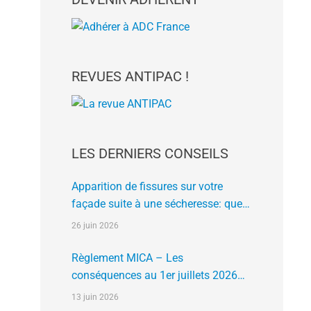
REVUES ANTIPAC !
LES DERNIERS CONSEILS
Apparition de fissures sur votre
façade suite à une sécheresse: que
faire?
26 juin 2026
Règlement MICA – Les
conséquences au 1er juillets 2026
des plates formes crypto n’ayant pas
13 juin 2026
l’agrément de l’AMF