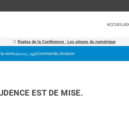
ACCUEIL
AD
Replay de la Conférence : Les pièges du numérique
 la vente
Commande, livraison
UDENCE EST DE MISE.