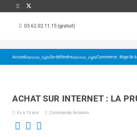
03.62.02.11.15 (gratuit)
Accueil
Se déféndre
Commerce : litige lié à
ACHAT SUR INTERNET : LA PR
il y a 13 ans
Commande, livraison