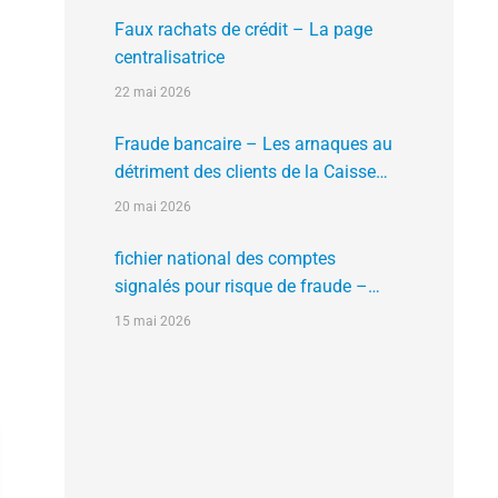
Faux rachats de crédit – La page
centralisatrice
22 mai 2026
Fraude bancaire – Les arnaques au
détriment des clients de la Caisse
d’Epargne
20 mai 2026
fichier national des comptes
signalés pour risque de fraude –
FNC-RF : un nouveau rempart contre
15 mai 2026
la fraude aux virements