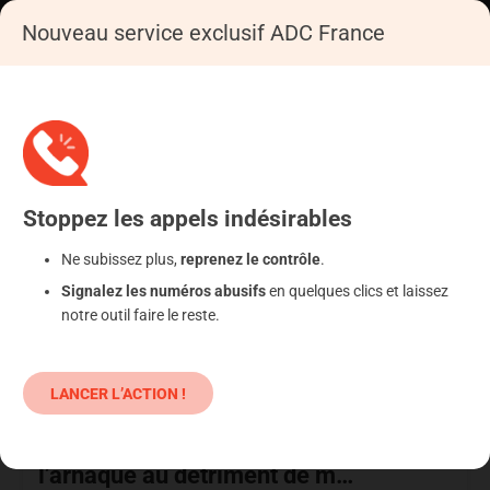
SE CONNECTER
Nouveau service exclusif ADC France
PRESSE
Accueil
Presse
Stoppez
les appels
indésirables
Ne subissez plus,
reprenez le contrôle
.
Signalez les numéros abusifs
en quelques clics et laissez
notre outil faire le reste.
Presse
LANCER L’ACTION !
21 février 2020
EST-REPUBLICAIN concernant
l’arnaque au détriment de m…