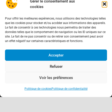
Gérer le consentement aux
3-5 Rue Guerrier de Dumast
cookies
54000 Nancy – France
Pour offrir les meilleures expériences, nous utilisons des technologies telles
que les cookies pour stocker et/ou accéder aux informations des appareils.
Le fait de consentir à ces technologies nous permettra de traiter des
données telles que le comportement de navigation ou les ID uniques sur ce
Antennes locales
site. Le fait de ne pas consentir ou de retirer son consentement peut avoir
un effet négatif sur certaines caractéristiques et fonctions.
Nancy
Meurthe-et-Moselle (54)
Accepter
Moselle (57)
Meuse (55)
Refuser
Vosges (88)
Informations
Voir les préférences
Mentions légales
Politique de cookies
Politique de confidentialité
Politique de confidentialité
Politique de cookies (EU)
keyboard_arrow_up